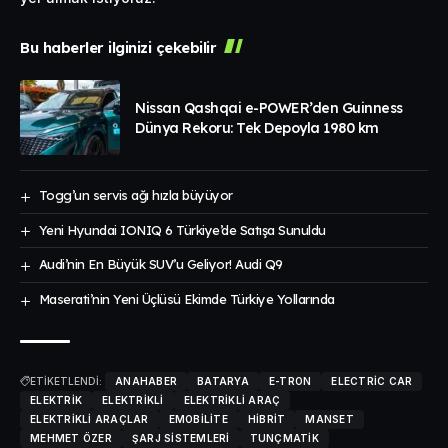
Bu haberler ilginizi çekebilir
Nissan Qashqai e-POWER’den Guinness
Dünya Rekoru: Tek Depoyla 1980 km
Togg’un servis ağı hızla büyüyor
Yeni Hyundai IONIQ 6 Türkiye’de Satışa Sunuldu
Audi’nin En Büyük SUV’u Geliyor! Audi Q9
Maserati’nin Yeni Üçlüsü Ekimde Türkiye Yollarında
ETİKETLENDİ:
ANAHABER
BATARYA
E-TRON
ELECTRIC CAR
ELEKTRIK
ELEKTRIKLI
ELEKTRIKLI ARAÇ
ELEKTRIKLI ARAÇLAR
EMOBILITE
HIBRIT
MANSET
MEHMET ÖZER
ŞARJ SISTEMLERI
TUNÇMATIK