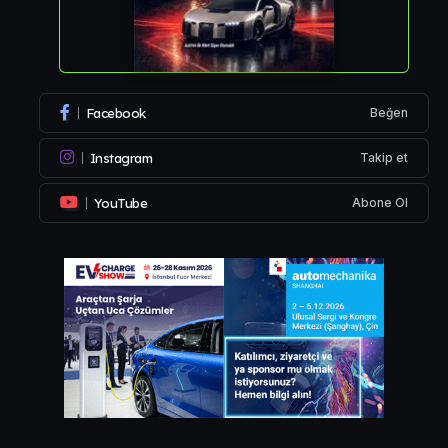
Facebook
Beğen
Instagram
Takip et
YouTube
Abone Ol