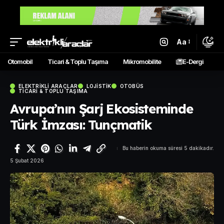
Aa
Otomobil
Ticari & Toplu Taşıma
Mikromobilite
E-Dergi
ELEKTRIKLI ARAÇLAR
LOJISTIK
OTOBÜS
TICARI & TOPLU TAŞIMA
Avrupa’nın Şarj Ekosisteminde
Türk İmzası: Tunçmatik
Bu haberin okuma süresi 5 dakikadır.
5 Şubat 2026