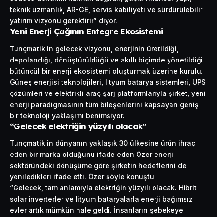
teknik uzmanlık, AR-GE, servis kabiliyeti ve sürdürülebilir
yatırım vizyonu gerektirir” diyor.
Yeni Enerji Çağının Entegre Ekosistemi
Tunçmatik’in gelecek vizyonu, enerjinin üretildiği,
depolandığı, dönüştürüldüğü ve akıllı biçimde yönetildiği
bütüncül bir enerji ekosistemi oluşturmak üzerine kurulu.
Güneş enerjisi teknolojileri, lityum batarya sistemleri, UPS
çözümleri ve elektrikli araç şarj platformlarıyla şirket, yeni
enerji paradigmasının tüm bileşenlerini kapsayan geniş
bir teknoloji yaklaşımı benimsiyor.
“Gelecek elektriğin yüzyılı olacak”
Tunçmatik’in dünyanın yaklaşık 30 ülkesine ürün ihraç
eden bir marka olduğunu ifade eden Özer enerji
sektöründeki dönüşüme göre şirketin hedeflerini de
yeniledikleri ifade etti. Özer şöyle konuştu:
“Gelecek, tam anlamıyla elektriğin yüzyılı olacak. Hibrit
solar inverterler ve lityum bataryalarla enerji bağımsız
evler artık mümkün hale geldi. İnsanların şebekeye