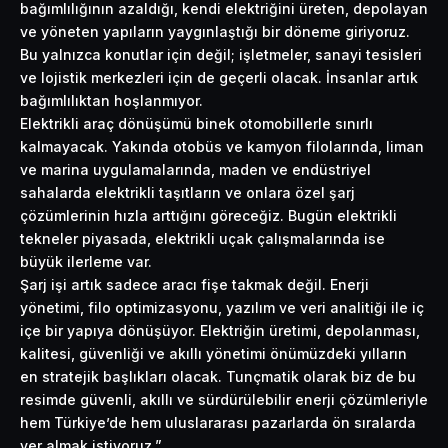
bağımlılığının azaldığı, kendi elektriğini üreten, depolayan
ve yöneten yapıların yaygınlaştığı bir döneme giriyoruz.
Bu yalnızca konutlar için değil; işletmeler, sanayi tesisleri
ve lojistik merkezleri için de geçerli olacak. İnsanlar artık
bağımlılıktan hoşlanmıyor.
Elektrikli araç dönüşümü binek otomobillerle sınırlı
kalmayacak. Yakında otobüs ve kamyon filolarında, liman
ve marina uygulamalarında, maden ve endüstriyel
sahalarda elektrikli taşıtların ve onlara özel şarj
çözümlerinin hızla arttığını göreceğiz. Bugün elektrikli
tekneler piyasada, elektrikli uçak çalışmalarında ise
büyük ilerleme var.
Şarj işi artık sadece aracı fişe takmak değil. Enerji
yönetimi, filo optimizasyonu, yazılım ve veri analitiği ile iç
içe bir yapıya dönüşüyor. Elektriğin üretimi, depolanması,
kalitesi, güvenliği ve akıllı yönetimi önümüzdeki yılların
en stratejik başlıkları olacak. Tunçmatik olarak biz de bu
resimde güvenli, akıllı ve sürdürülebilir enerji çözümleriyle
hem Türkiye’de hem uluslararası pazarlarda ön sıralarda
yer almak istiyoruz.”