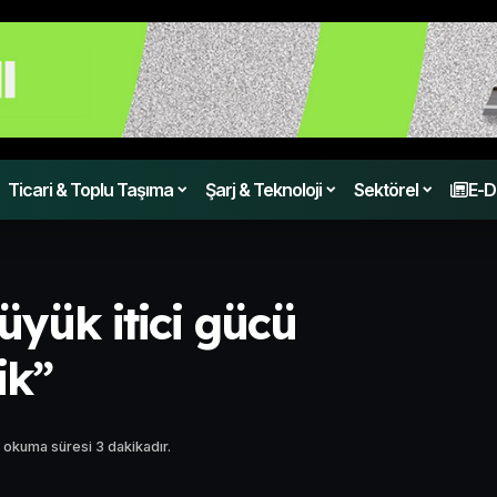
Ticari & Toplu Taşıma
Şarj & Teknoloji
Sektörel
E-D
üyük itici gücü
ik”
 okuma süresi 3 dakikadır.