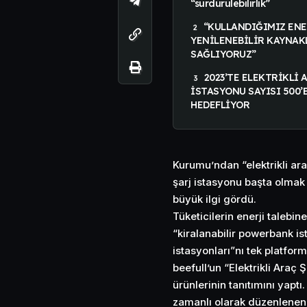
“sürdürülebilirlik”
“KULLANDIĞIMIZ ENE
YENİLENEBİLİR KAYNA
SAĞLIYORUZ”
2023’TE ELEKTRİKLİ 
İSTASYONU SAYISI 500’
HEDEFLİYOR
Kurumu’ndan “elektrikli araç
şarj istasyonu başta olmak 
büyük ilgi gördü.
Tüketicilerin enerji talebi
“kiralanabilir powerbank ist
istasyonları”nı tek platfor
beefull’un “Elektrikli Araç 
ürünlerinin tanıtımını yaptı
zamanlı olarak düzenlenen 