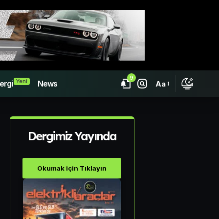
9
Yeni
ergi
News
Aa
Dergimiz Yayında
Okumak için Tıklayın