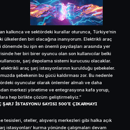
an kalkınca ve sektördeki kurallar oturunca, Türkiye’nin
ki ülkelerden biri olacağına inanıyorum. Elektrikli araç
i dönemde bu işin en önemli paydaşları arasında yer
sinde her biri birer oyuncu olan son kullanıcılar belki
ullanıcısı, şarj depolama sistemi kurucusu olacaklar.
da elektrikli araç şarj istasyonlarının kurulduğu şebekeler.
umuzda şebekenin bu gücü kaldırması zor. Bu nedenle
ördeki oyuncular olarak önlemler almalı ve daha
adan merkezi yönetime ve entegrasyona kafa yorup,
ara hep birlikte çözüm geliştirmeliyiz.”
Ç ŞARJ İSTASYONU SAYISI 500’E ÇIKARMAYI
 tesisleri, oteller, alışveriş merkezleri gibi halka açık
 şarj istasyonları’ kurma yönünde çalışmaları devam