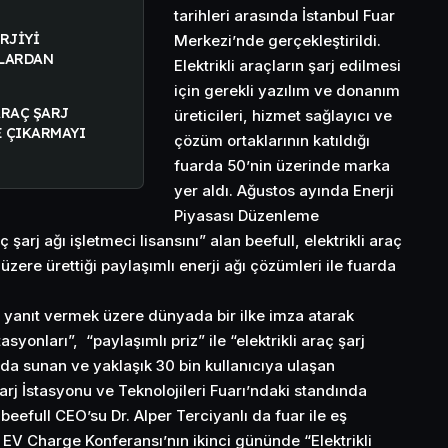
tarihleri arasında İstanbul Fuar
RJİYİ
Merkezi’nde gerçekleştirildi.
KLARDAN
Elektrikli araçların şarj edilmesi
için gerekli yazılım ve donanım
ARAÇ ŞARJ
üreticileri, hizmet sağlayıcı ve
E ÇIKARMAYI
çözüm ortaklarının katıldığı
fuarda 50’nin üzerinde marka
yer aldı. Ağustos ayında Enerji
Piyasası Düzenleme
 şarj ağı işletmeci lisansını” alan beefull, elektrikli araç
üzere ürettiği paylaşımlı enerji ağı çözümleri ile fuarda
ne yanıt vermek üzere dünyada bir ilke imza atarak
asyonları”, “paylaşımlı priz” ile “elektrikli araç şarj
mda sunan ve yaklaşık 30 bin kullanıcıya ulaşan
Şarj İstasyonu ve Teknolojileri Fuarı’ndaki standında
. beefull CEO’su Dr. Alper Terciyanlı da fuar ile eş
EV Charge Konferansı’nın ikinci gününde “Elektrikli