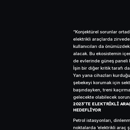
“Konjektürel sorunlar ortad
elektrikli araçlarda zirvede
kullanıcıları da önümüzdek
alacak. Bu ekosistemin içeri
de evlerinde güneş paneli k
İşin bir diğer kritik tarafı 
Yan yana cihazları kurduğ
şebekeyi korumak için sekt
başındayken, treni kaçırm
gelecekte olabilecek sorunl
2023’TE ELEKTRİKLİ ARA
HEDEFLİYOR
Petrol istasyonları, dinlenme
noktalarda ‘elektrikli araç