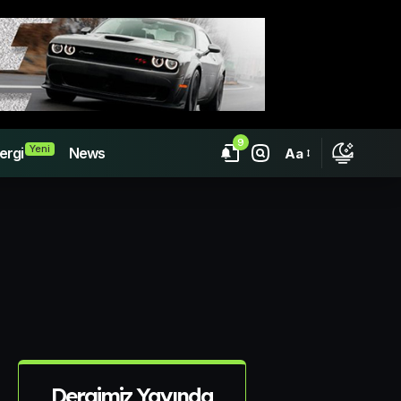
9
Yeni
ergi
News
Aa
Dergimiz Yayında