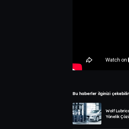
Bu haberler ilginizi çekebili
Wolf Lubric
Yönelik Çöz