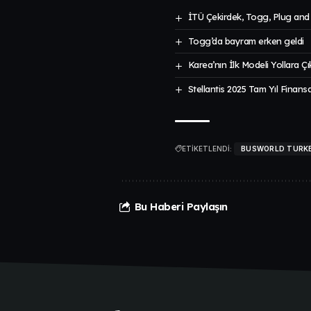
İTÜ Çekirdek, Togg, Plug an
Togg’da bayram erken geldi
Karea’nın İlk Modeli Yollara Ç
Stellantis 2025 Tam Yıl Finansa
ETİKETLENDİ:
BUSWORLD TURK
Bu Haberi Paylaşın