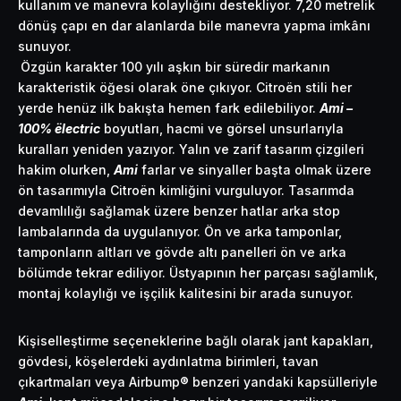
kullanım ve manevra kolaylığını destekliyor. 7,20 metrelik
dönüş çapı en dar alanlarda bile manevra yapma imkânı
sunuyor.
Özgün karakter 100 yılı aşkın bir süredir markanın
karakteristik öğesi olarak öne çıkıyor. Citroën stili her
yerde henüz ilk bakışta hemen fark edilebiliyor.
Ami –
100% ëlectric
boyutları, hacmi ve görsel unsurlarıyla
kuralları yeniden yazıyor. Yalın ve zarif tasarım çizgileri
hakim olurken,
Ami
farlar ve sinyaller başta olmak üzere
ön tasarımıyla Citroën kimliğini vurguluyor. Tasarımda
devamlılığı sağlamak üzere benzer hatlar arka stop
lambalarında da uygulanıyor. Ön ve arka tamponlar,
tamponların altları ve gövde altı panelleri ön ve arka
bölümde tekrar ediliyor. Üstyapının her parçası sağlamlık,
montaj kolaylığı ve işçilik kalitesini bir arada sunuyor.
Kişiselleştirme seçeneklerine bağlı olarak jant kapakları,
gövdesi, köşelerdeki aydınlatma birimleri, tavan
çıkartmaları veya Airbump® benzeri yandaki kapsülleriyle