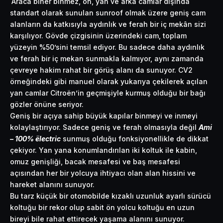
Araca biner binmez, ön, yan ve arka camlar dışında
standart olarak sunulan sunroof olmak üzere geniş cam
alanların da katkısıyla aydınlık ve ferah bir iç mekân sizi
karşılıyor. Gövde çizgisinin üzerindeki cam, toplam
yüzeyin %50’sini temsil ediyor. Bu sadece daha aydınlık
ve ferah bir iç mekan sunmakla kalmıyor, aynı zamanda
çevreye hakim rahat bir görüş alanı da sunuyor. CV2
örneğindeki gibi manuel olarak yukarıya çekilerek açılan
yan camlar Citroën’in geçmişiyle kurmuş olduğu bir bağı
gözler önüne seriyor.
Geniş bir açıya sahip büyük kapılar binmeyi ve inmeyi
kolaylaştırıyor. Sadece geniş ve ferah olmasıyla değil
Ami
– 100% ëlectric
sunmuş olduğu fonksiyonellikle de dikkat
çekiyor. Yan yana konumlandırılan iki koltuk ile kabin,
omuz genişliği, bacak mesafesi ve baş mesafesi
açısından her bir yolcuya ihtiyacı olan alan hissini ve
hareket alanını sunuyor.
Bu tarz küçük bir otomobilde kızaklı uzunluk ayarlı sürücü
koltuğu bir rekor olup sabit ön yolcu koltuğu en uzun
bireyi bile rahat ettirecek yaşama alanını sunuyor.