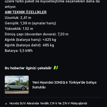
üzere farklı paket ile kişiselleştirme seçenekleri daha da
artıyor.
AMI TEKNİK ÖZELLİKLER
Uzunluk: 2,41 m
Genişlik: 1,39 m (aynalar hariç)
Yükseklik: 1.52 m
Dönüş çapı (duvardan duvara): 7,20 m
Ağırlık (batarya hariç): <425 kg
Ağırlık (batarya dahil): 485 kg
Batarya: 5,5 kWh
Bu haberler ilginizi çekebilir
Yeni Hyundai IONIQ 6 Türkiye’de Satışa
Sunuldu
Honda SUV Ailesinde Yenilik: CR-V Ve ZR-V Makyajlandı