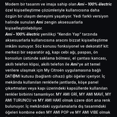
Modern bir tasarım ve imaja sahip olan
Ami – 100% ëlectric
özel kişiselleştirme çözümleriyle kullanıcısına daha
özgün bir ulaşım deneyimi yaşatıyor. Yedi farklı versiyon
halinde sunulan
Ami
zengin aksesuarlarla
kişiselleştirilebiliyor.
Ami – 100% ëlectric
yenilikçi “Kendin Yap” tarzında
aksesuarlarla kullanıcısına aracını bizzat kişiselleştirme
imkânı sunuyor. Söz konusu fonksiyonel ve dekoratif kit:
merkezi bir separatör ağ, kapı cebi ağı, paspas, ön
konsolun üstünde saklama bölmesi, el çantası kancası,
akıllı telefon klipsi, akıllı telefon ile
Ami’
ye ait temel
verilere ulaşmak için My Citroën uygulamasına bağlı
DAT@MI kutusu (bağlantı cihazı) gibi öğeler içeriyor. İç
mekânda kullanılan renklerle jantlarda, köşe panel
çıkartmaları veya kapı üzerindeki kapsüllerde kullanılan
renkler birbirini tamamlıyor. MY AMI GRİ, MY AMI MAVİ, MY
AMI TURUNCU ve MY AMI HAKİ olmak üzere dört ana renk
bulunuyor. İç mekândaki uygulamalarla dış tasarımdaki
öğeleri kombine eden MY AMI POP ve MY AMI VIBE olmak