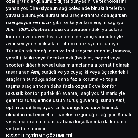
özel grafikler günümüz dijital dünyasını ve teknolojisini
yansıtıyor. Direksiyonun sağ bölesinde bir akıllı telefon
yuvası bulunuyor. Burası ana araç ekranına dönüşürken
navigasyon ve müzik gibi fonksiyonlara erişim sağlıyor.
Ami – 100% ëlectric
sürücü ve beraberindeki yolculara
konforlu ve güven hissi veren diğer araç sürücüleriyle
aynı seviyede, yüksek bir oturma pozisyonu sunuyor.
Türünün tek örneği olan ve toplu taşıma (otobüs, tramvay,
yeraltı) ile iki veya üç tekerlekli (bisiklet, moped veya
scooter) diğer bireysel ulaşım araçlarına alternatif olarak
tasarlanan
Ami
, sürücü ve yolcuya; iki veya üç tekerlekli
araçların sunduğundan daha fazla koruma ve toplu
taşıma araçlarından daha fazla özgürlük ve konfor
(akustik konfor, parlaklık) avantajı sağlıyor. Mimarisiyle
şehir içi sürüşlerinde üstün sürüş güvenliği sunan
Ami
,
optimize edilmiş ayak izi ile dengeli ve devrilme riski
olmadan mükemmel bir hareket özgürlüğü sağlıyor. Kapalı
ve ısıtmalı kabini olumsuz hava koşullarında da koruma
ve konfor sunuyor.
KİŞİSELLEŞTİRME ÇÖZÜMLERİ