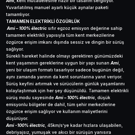
Ami
, kent mücadelesine hazır bir tasarım sergiliyor.
Yuvarlatılmış manuel ayarlı küçük aynalar paketi
tamamlıyor.
TAMAMEN ELEKTRİKLİ ÖZGÜRLÜK
Ami – 100% ëlectric
sıfır egzoz emisyon değerine sahip
tamamen elektrikli yapısıyla tüm kent merkezilerine
özgürce erişim imkanı dışında sessiz ve dingin bir sürüş
sağlıyor.
Sürekli hareket halinde olmayı gerektiren günümüzdeki
kent yaşamının gereklerine uygun bir yapı sunan
Ami
,
yeni bir ulaşım formatı tasarlıyor sadece bugünün değil,
aynı zamanda yarının da kent sorunlarına yanıt veriyor.
Sürüş keyfini artırmak ve sürücülerin günlük yaşamlarını
kolaylaştırmak için her şey düşünüldü. Tamamen elektrikli
sürüş modu sayesinde
Ami – 100% ëlectric
, düşük
emisyonlu bölgeler de dahil, tüm şehir merkezlerine
özgürce erişim sağlıyor ve kullanım maliyetlerini
düşürüyor.
Ami -100% ëlectric
, 45km/s’ye kadar hızlara ulaşabilen,
debriyajsız, yumuşak ve akıcı bir sürüşün yanısıra