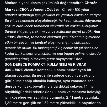
Markanın yeni ulaşım çözümünü değerlendiren
Citroën
Markası CEO’su Vincent Cobée:
“Citroën 100 yıldır
hareket özgürlüğü için yenilikçi ve yaratıcı çözünler üretiyor.
Bu yıl ise herkesin ulaşabileceği, herkesin ulaşım ihtiyacına
çözüm olabilecek tamamen elektrikli bir çözüm sunuyoruz.
Sürücü ehliyeti gerektirmiyor ve kullanımı gayet pratik.
Ami
– 100% ëlectric
, tamamen elektrikli yeni tüketim biçimlerine
etkin bir çözüm ve kentsel ulaşıma erişim noktasında
gerçek bir atılım. Bu muhteşem fikir, henüz bir yıl öncesine
kadar bir konsept otomobildi ve onu bugün gelinen noktada
gerçekleştirmiş olmaktan gurur duyuyoruz.
”
dedi.
SON DERECE KOMPAKT, KULLANIŞLI VE KIVRAK
Ami – 100% ëlectric
kentsel kullanımı hedefleyen bir
ulaşım çözümü. Bu nedenle sadece özgün ve çekici bir
görünüme sahip olmakla kalmıyor, aynı zamanda son
derece kompakt boyutlarıyla da dikkat çekiyor. 14 inç
büyüklüğündeki tekerlekler kullanım ve manevra kolaylığı
için köşelere yerleştirilmiş durumda. 2,41 metre uzunluk,
1,39 metre genişlik ve 1,52 metre yükseklik ile boyutlar da