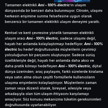
Tamamen elektrikli
Ami – 100% ëlectric
’in ulaşım
dünyasında bir benzeri daha bulunmuyor. Citroën, ulaşımı
herkesin erişimine sunma felsefesine uygun olarak
benzersiz bir tamamen elektrikli ulaşım deneyimi yarattı.
Kentsel ve kent çevresine yönelik tamamen elektrikli
ulaşım aracı
Ami – 100% ëlectric
, sadece ulaşımı değil,
hayatı her anlamda kolaylaştırmayı hedefliyor.
Ami – 100%
ëlectric
bu hedef doğrultusunda müşterilerin çevrimiçi
yolculuğunun bir parçasını oluşturuyor. Sadece sürüş
özellikleriyle değil, hayatı her anlamda daha akıcı ve
daha pratik kılmayı hedefleyen
Ami – 100% ëlectric
, dijital
dünya üzerinden; araç paylaşımı, farklı sürelerde kiralama
veya satın alma olsun çeşitli formüllerle kullanıcıların
ulaşıma erişimlerini kolaylaştırıyor. Müşterilerin zaman
zaman veya düzenli olarak, bireysel, ailesiyle veya
arkadaşıyla olan tüm ulaşım ihtiyacını karşılamayı
amaçlıyor. Söz konusu mekanizma tüketim gereksinimleri
doğrultusunda uyarlanabiliyor.