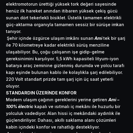
elektromotorun ürettiği yüksek tork değeri sayesinde
henüz ilk hareket anından itibaren yüksek çekiş gücü
sunan dört tekerlekli bisiklet. Üstelik tamamen elektrikli
güç-aktarma organıyla tamamen sessiz bir sürüşe imkan
tanıyor.
Şehir içinde özgürce ulaşım imkânı sunan
Ami
tek bir şarj
ile 70 kilometreye kadar elektrikli sürüş menziline
ulaşabiliyor. Bu, çoğu çalışanın işe gidip-gelme
gereksinimini karşılıyor. 5,5 kWh kapasiteli lityum-iyon
batarya araç zeminine gizlenmiş durumda ve yolcu tarafı
kapı eşinde bulunan kablo ile kolaylıkla şarj edilebiliyor.
220 Volt standart prizde tam şarj için üç saat yeterli
oluyor.
STANDARDIN ÜZERİNDE KONFOR
Modern ulaşım çağının gereklerini yerine getiren
Ami –
100% ëlectric
kapalı ve ısıtmalı iç mekânı ile huzurlu bir
yolculuk vadediyor. Alan hissi iç mekândaki aydınlık ile
güçlendiriliyor. Dahası, akıllı saklama alanı çözümleri
kabin içindeki konfor ve rahatlığı destekliyor.