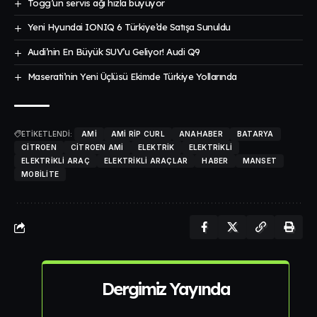
Togg’un servis ağı hızla büyüyor
Yeni Hyundai IONIQ 6 Türkiye’de Satışa Sunuldu
Audi’nin En Büyük SUV’u Geliyor! Audi Q9
Maserati’nin Yeni Üçlüsü Ekimde Türkiye Yollarında
ETİKETLENDİ:
AMI
AMI RIP CURL
ANAHABER
BATARYA
CITROEN
CITROEN AMI
ELEKTRIK
ELEKTRIKLI
ELEKTRIKLI ARAÇ
ELEKTRIKLI ARAÇLAR
HABER
MANSET
MOBILITE
Dergimiz Yayında