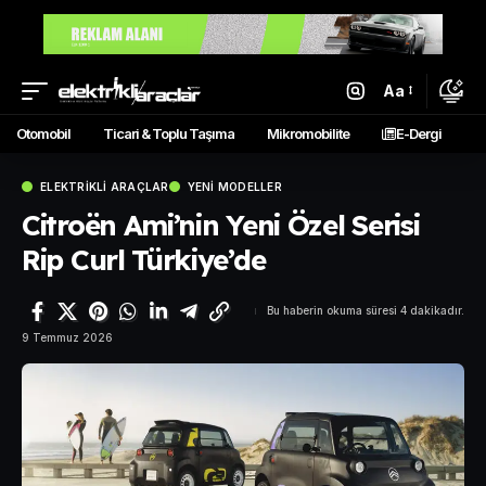
Aa
Otomobil
Ticari & Toplu Taşıma
Mikromobilite
E-Dergi
ELEKTRIKLI ARAÇLAR
YENI MODELLER
Citroën Ami’nin Yeni Özel Serisi
Rip Curl Türkiye’de
Bu haberin okuma süresi 4 dakikadır.
9 Temmuz 2026