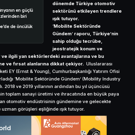
dönemde Türkiye otomotiv
ünyanın en güçlü
sektörünü etkileyen trendlere
lerinden biri
ışık tutuyor.
‘
Mobilite Sektöründe
Ge’de de öncülük
Gündem
’
raporu, Türkiye’nin
sahip olduğu tecrübe,
jeostratejik konum ve
ve ilgili yan sektörlerdeki avantajlarına ve bu
e ve fırsat alanlarına dikkat çekiyor.
Uluslararası
keti EY (Ernst & Young), Cumhurbaşkanlığı Yatırım Ofisi
hazırladığı ‘Mobilite Sektöründe Gündem’ (Mobility Industry
. 2018 ve 2019 yıllarının ardından bu yıl üçüncüsü
nin toplam sanayi üretimi ve ihracatında en büyük paya
an otomotiv endüstrisinin gündemine ve gelecekte
e uzman görüşleri eşliğinde ışık tutuyor.