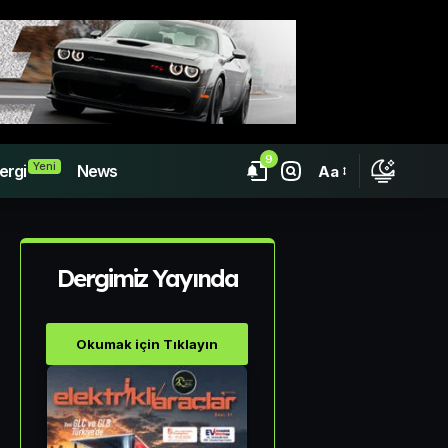
9
Yeni
ergi
News
Aa
Dergimiz Yayında
Okumak için Tıklayın