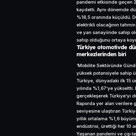
pandemi etkisinde geçen 2
kaydetti. Aynı dönemde dü
%18,5 oranında küçüldü. Dü
elektrikli olacağının tahmi
ve yan sanayiinde sahip ol
sahip olduğunu ortaya koy
Türkiye otomotivde dü
merkezlerinden biri
‘Mobilite Sektöründe Günd
yüksek potansiyele sahip ü
Türkiye, dünyadaki ilk 15 ü
yılında %1,67’ye yükseltti. 
gerçekleşerek Türkiye’yi d
Raporda yer alan verilere g
seviyesine ulaştıran Türki
yıllık ortalama %1,6 büyüm
endüstrisi, ürettiği her 10 
Yaşanan pandemi ve çip ted