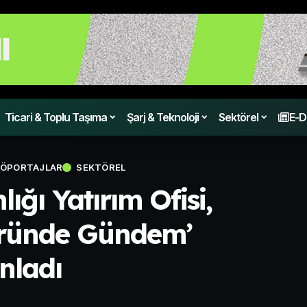
Ticari & Toplu Taşıma
Şarj & Teknoloji
Sektörel
E-D
ÖPORTAJLAR
SEKTÖREL
ğı Yatırım Ofisi,
töründe Gündem’
nladı