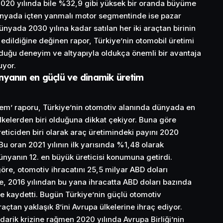
020 yılında bile %32,9 gibi yüksek bir oranda büyüme
nyada içten yanmalı motor segmentinde ise pazar
nyada 2030 yılına kadar satılan her iki araçtan birinin
n edildiğine değinen rapor, Türkiye’nin otomobil üretimi
duğu deneyim ve altyapıyla oldukça önemli bir avantaja
uyor.
nyanın en güçlü ve dinamik üretim
em’ raporu, Türkiye’nin otomotiv alanında dünyada en
lkelerden biri olduğuna dikkat çekiyor. Buna göre
reticiden biri olarak araç üretimindeki payını 2020
Bu oran 2021 yılının ilk yarısında %1,48 olarak
ünyanın 12. en büyük üreticisi konumuna getirdi.
öre, otomotiv ihracatını 25,5 milyar ABD doları
ye, 2016 yılından bu yana ihracatta ABD doları bazında
e kaydetti. Bugün Türkiye’nin güçlü otomotiv
araçtan yaklaşık 8’ini Avrupa ülkelerine ihraç ediyor.
arik krizine rağmen 2020 yılında Avrupa Birliği’nin