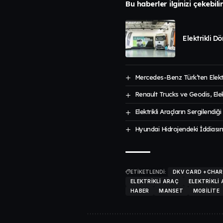
Bu haberler ilginizi çekebili
Elektrikli D
Mercedes-Benz Türk’ten Elekt
Renault Trucks ve Geodis, Elekt
Elektrikli Araçların Sergilendiğ
Hyundai Hidrojendeki İddiasın
ETİKETLENDİ:
DKV CARD +CHAR
ELEKTRIKLI ARAÇ
ELEKTRIKLI
HABER
MANSET
MOBILITE