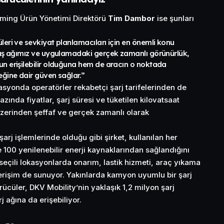
aming Ürün Yönetimi Direktörü
Tim Dambor
ise şunları
leri ve sevkiyat planlamacıları için en önemli konu
nmış ağımız ve uygulamadaki gerçek zamanlı görünürlük,
un erişilebilir olduğuna hem de aracın o noktada
eğine dair güven sağlar.”
yonda operatörler rekabetçi şarj tarifelerinden de
azında fiyatlar, şarj süresi ve tüketilen kilovatsaat
 üzerinden şeffaf ve gerçek zamanlı olarak
arj işlemlerinde olduğu gibi şirket, kullanılan her
e 100 yenilenebilir enerji kaynaklarından sağlandığını
 seçili lokasyonlarda onarım, lastik hizmeti, araç yıkama
 erişim de sunuyor. Yakınlarda kamyon uyumlu bir şarj
ücüler, DKV Mobility’nin yaklaşık 1,2 milyon şarj
 ağına da erişebiliyor.