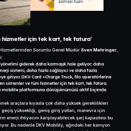
hizmetler için tek kart, tek fatura’
ç Hizmetlerinden Sorumlu Genel Müdür
Sven Mehringer
,
i:
ji yönetimi giderek daha karmaşık hale geliyor; daha
enerji sistemi, daha fazla sağlayıcı ve daha fazla
ye giriyor. DKV Card +Charge Truck, filo operatörlerine
m sistemler ve tüm hizmetler için tek kart, tek fatura.
re mobilite platformuna dönüşümümüzü aktif biçimde
inek araçlara kıyasla çok daha yüksek gereklilikleri
 geçiş yüksekliği, geniş giriş yolları, manevra için
ın enerji ihtiyacını karşılayabilecek şarj kapasitesi bu
alıyor. Bu nedenle DKV Mobility, ağındaki her kamyon