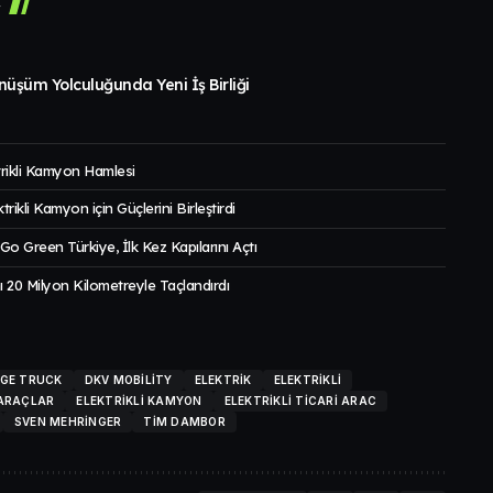
r
önüşüm Yolculuğunda Yeni İş Birliği
rikli Kamyon Hamlesi
rikli Kamyon için Güçlerini Birleştirdi
i Go Green Türkiye, İlk Kez Kapılarını Açtı
ı 20 Milyon Kilometreyle Taçlandırdı
GE TRUCK
DKV MOBILITY
ELEKTRIK
ELEKTRIKLI
 ARAÇLAR
ELEKTRIKLI KAMYON
ELEKTRIKLI TICARI ARAC
SVEN MEHRINGER
TIM DAMBOR