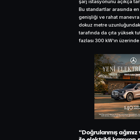
şarj istasyonunu açıkça ta
Bu standartlar arasında en 
genişliği ve rahat manevra 
dokuz metre uzunluğundaki 
tarafında da çıta yüksek t
fazlası 300 kW’ın üzerinde 
“Doğrulanmış ağımız
ile elektrikli kamyon 