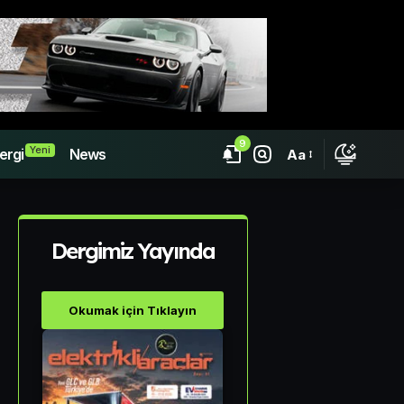
9
Yeni
ergi
News
Aa
Dergimiz Yayında
Okumak için Tıklayın