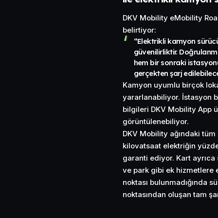
DKV Mobility eMobility Ro
belirtiyor:
“Elektrikli kamyon sürücü
güvenilirliktir. Doğrula
hem bir sonraki istasyon
gerçekten şarj edilebilec
Kamyon uyumlu birçok lokas
yararlanabiliyor. İstasyon b
bilgileri DKV Mobility App
görüntülenebiliyor.
DKV Mobility ağındaki tüm ş
kilovatsaat elektriğin yüzd
garanti ediyor. Kart ayrıca
ve park gibi ek hizmetlere
noktası bulunmadığında sür
noktasından oluşan tam şarj