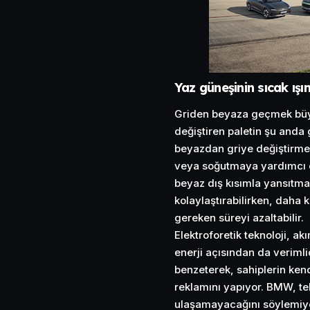
Yaz güneşinin sıcak ışı
Griden beyaza geçmek büyük
değiştiren paletin şu anda
beyazdan griye değiştirmen
veya soğutmaya yardımcı ola
beyaz dış kısımla yansıtma
kolaylaştırabilirken, daha 
gereken süreyi azaltabilir.
Elektroforetik teknoloji, ak
enerji açısından da veriml
benzeterek, sahiplerin kendi
reklamını yapıyor. BMW, tek
ulaşamayacağını söylemiy