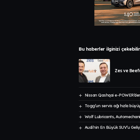
Bu haberler ilginizi çekebili
Zes ve Beefu
Nissan Qashqai e-POWER’den
Togg’un servis ağı hızla büyü
Wolf Lubricants, Automechanik
Audi’nin En Büyük SUV’u Geliy