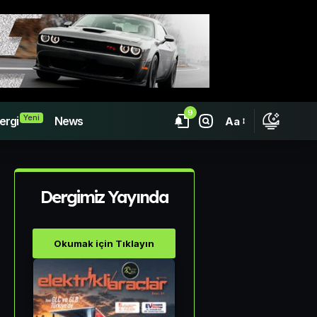
9
Yeni
ergi
News
Aa
Dergimiz Yayında
Okumak için Tıklayın