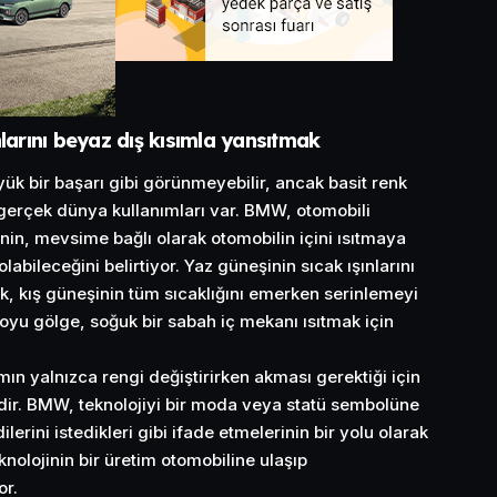
nlarını beyaz dış kısımla yansıtmak
 bir başarı gibi görünmeyebilir, ancak basit renk
 gerçek dünya kullanımları var. BMW, otomobili
in, mevsime bağlı olarak otomobilin içini ısıtmaya
bileceğini belirtiyor. Yaz güneşinin sıcak ışınlarını
k, kış güneşinin tüm sıcaklığını emerken serinlemeyi
koyu gölge, soğuk bir sabah iç mekanı ısıtmak için
ımın yalnızca rengi değiştirirken akması gerektiği için
idir. BMW, teknolojiyi bir moda veya statü sembolüne
lerini istedikleri gibi ifade etmelerinin bir yolu olarak
nolojinin bir üretim otomobiline ulaşıp
or.