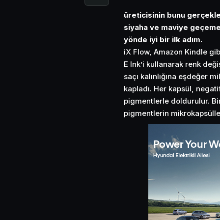
üreticisinin bunu gerçekle
siyaha ve maviye geçemez,
yönde iyi bir ilk adım.
iX Flow, Amazon Kindle gib
E Ink’i kullanarak renk değ
saçı kalınlığına eşdeğer mi
kapladı. Her kapsül, negati
pigmentlerle doldurulur. Bi
pigmentlerin mikrokapsüll