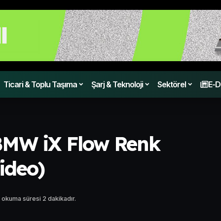
Ticari & Toplu Taşıma
Şarj & Teknoloji
Sektörel
E-D
BMW iX Flow Renk
Video)
 okuma süresi 2 dakikadır.