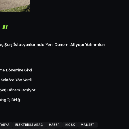
r
raç Şarj İstasyonlarında Yeni Dönem: Altyapı Yatırımları
nme Dönemine Girdi
 Sektöre Yön Verdi
 Şarj Dönemi Başlıyor
g İş Birliği
TARYA
ELEKTRIKLI ARAÇ
HABER
KIOSK
MANSET