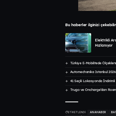
Bu haberler ilginizi çekebili
Elektrikli A
Hızlanıyor
Türkiye E-Mobilitede Ölçekle
Automechanika Istanbul 2026
41 Seçili Lokasyonda İndirimli
Trugo ve Oncharge’dan Roamin
ETİKETLENDİ:
ANAHABER
BA