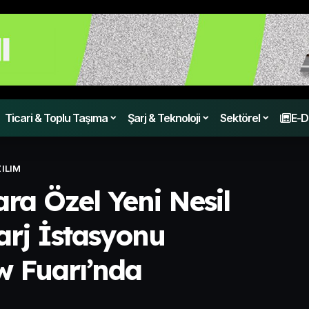
Ticari & Toplu Taşıma
Şarj & Teknoloji
Sektörel
E-D
ILIM
lara Özel Yeni Nesil
arj İstasyonu
 Fuarı’nda