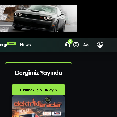
9
Yeni
ergi
News
Aa
Dergimiz Yayında
Okumak için Tıklayın