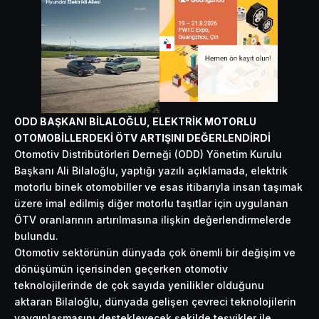
ODD BAŞKANI BİLALOĞLU, ELEKTRİK MOTORLU
OTOMOBİLLERDEKİ ÖTV ARTIŞINI DEĞERLENDİRDİ
Otomotiv Distribütörleri Derneği (ODD) Yönetim Kurulu
Başkanı Ali Bilaloğlu, yaptığı yazılı açıklamada, elektrik
motorlu binek otomobiller ve esas itibarıyla insan taşımak
üzere imal edilmiş diğer motorlu taşıtlar için uygulanan
ÖTV oranlarının artırılmasına ilişkin değerlendirmelerde
bulundu.
Otomotiv sektörünün dünyada çok önemli bir değişim ve
dönüşümün içerisinden geçerken otomotiv
teknolojilerinde de çok sayıda yenilikler olduğunu
aktaran Bilaloğlu, dünyada gelişen çevreci teknolojilerin
yaygınlaşmasını destekleyecek şekilde teşvikler ile