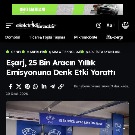
Aa
Otomobil
Ticari & Toplu Taşıma
Mikromobilite
E-Dergi
GENEL
HABERLER
ŞARJ & TEKNOLOJI
ŞARJ İSTASYONLARI
Eşarj, 25 Bin Aracın Yıllık
Emisyonuna Denk Etki Yarattı
Bu haberin okuma süresi 3 dakikadır.
30 Ocak 2026