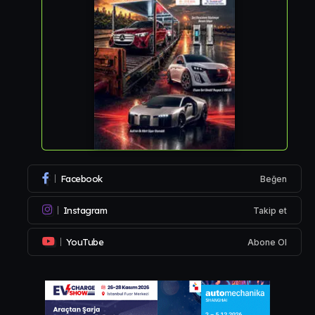
Facebook
Beğen
Instagram
Takip et
YouTube
Abone Ol