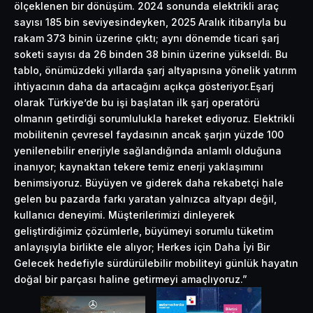
ölçeklenen bir dönüşüm. 2024 sonunda elektrikli araç
sayısı 185 bin seviyesindeyken, 2025 Aralık itibarıyla bu
rakam 373 binin üzerine çıktı; aynı dönemde ticari şarj
soketi sayısı da 26 binden 38 binin üzerine yükseldi. Bu
tablo, önümüzdeki yıllarda şarj altyapısına yönelik yatırım
ihtiyacının daha da artacağını açıkça gösteriyor.Eşarj
olarak Türkiye’de bu işi başlatan ilk şarj operatörü
olmanın getirdiği sorumlulukla hareket ediyoruz. Elektrikli
mobilitenin çevresel faydasının ancak şarjın yüzde 100
yenilenebilir enerjiyle sağlandığında anlamlı olduğuna
inanıyor; kaynaktan tekere temiz enerji yaklaşımını
benimsiyoruz. Büyüyen ve giderek daha rekabetçi hale
gelen bu pazarda farkı yaratan yalnızca altyapı değil,
kullanıcı deneyimi. Müşterilerimizi dinleyerek
geliştirdiğimiz çözümlerle, büyümeyi sorumlu tüketim
anlayışıyla birlikte ele alıyor; Herkes için Daha İyi Bir
Gelecek hedefiyle sürdürülebilir mobiliteyi günlük hayatın
doğal bir parçası haline getirmeyi amaçlıyoruz.”