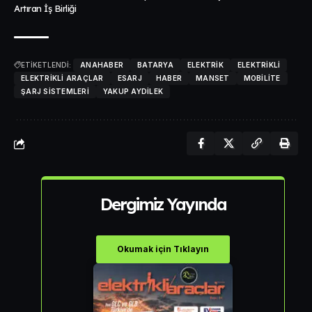
Artıran İş Birliği
ETİKETLENDİ:
ANAHABER
BATARYA
ELEKTRIK
ELEKTRIKLI
ELEKTRIKLI ARAÇLAR
ESARJ
HABER
MANSET
MOBILITE
ŞARJ SISTEMLERI
YAKUP AYDILEK
Dergimiz Yayında
Okumak için Tıklayın