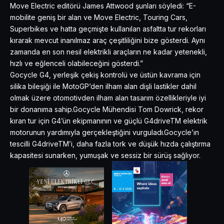
Move Electric editörü James Attwood şunları söyledi: “E-
mobilite geniş bir alan ve Move Electric, Touring Cars,
Superbikes ve hatta geçmişte kullanılan asfaltta tur rekorları
kırarak mevcut inanılmaz araç çeşitliliğini bize gösterdi. Aynı
zamanda en son nesil elektrikli araçların ne kadar yetenekli,
hızlı ve eğlenceli olabileceğini gösterdi.”
Gocycle G4, yerleşik çekiş kontrolü ve üstün kavrama için
silika bileşiği ile MotoGP’den ilham alan dişli lastikler dahil
olmak üzere otomotivden ilham alan tasarım özellikleriyle iyi
bir donanıma sahip.Gocycle Mühendisi Tom Dowrick, rekor
kıran tur için G4’ün ekipmanının ve güçlü G4driveTM elektrik
motorunun yardımıyla gerçekleştiğini vurguladı.Gocycle’ın
tescilli G4driveTM’i, daha fazla tork ve düşük hızda çalıştırma
kapasitesi sunarken, yumuşak ve sessiz bir sürüş sağlıyor.