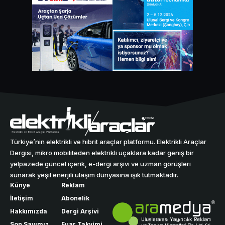
Türkiye’nin elektrikli ve hibrit araçlar platformu. Elektrikli Araçlar
Dergisi, mikro mobiliteden elektrikli uçaklara kadar geniş bir
yelpazede güncel içerik, e-dergi arşivi ve uzman görüşleri
sunarak yeşil enerjili ulaşım dünyasına ışık tutmaktadır.
Künye
Reklam
İletişim
Abonelik
Hakkımızda
Dergi Arşivi
Son Sayımız
Fuar Takvimi