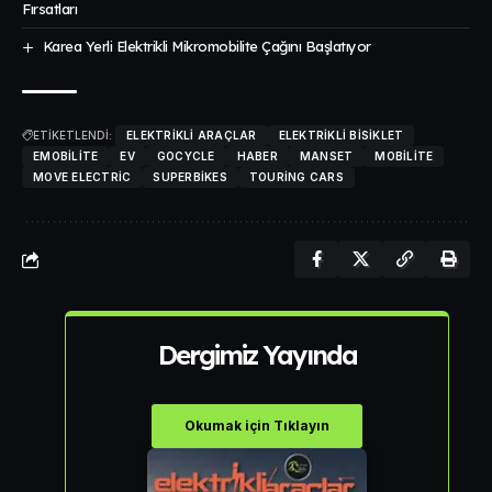
Fırsatları
Karea Yerli Elektrikli Mikromobilite Çağını Başlatıyor
ETİKETLENDİ:
ELEKTRIKLI ARAÇLAR
ELEKTRIKLI BISIKLET
EMOBILITE
EV
GOCYCLE
HABER
MANSET
MOBILITE
MOVE ELECTRIC
SUPERBIKES
TOURING CARS
Dergimiz Yayında
Okumak için Tıklayın