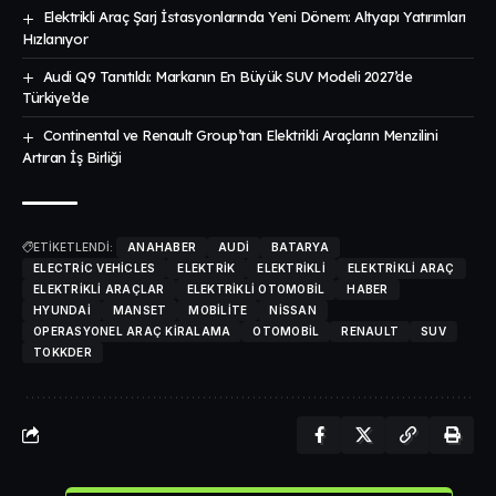
Elektrikli Araç Şarj İstasyonlarında Yeni Dönem: Altyapı Yatırımları
Hızlanıyor
Audi Q9 Tanıtıldı: Markanın En Büyük SUV Modeli 2027’de
Türkiye’de
Continental ve Renault Group’tan Elektrikli Araçların Menzilini
Artıran İş Birliği
ETİKETLENDİ:
ANAHABER
AUDI
BATARYA
ELECTRIC VEHICLES
ELEKTRIK
ELEKTRIKLI
ELEKTRIKLI ARAÇ
ELEKTRIKLI ARAÇLAR
ELEKTRIKLI OTOMOBIL
HABER
HYUNDAI
MANSET
MOBILITE
NISSAN
OPERASYONEL ARAÇ KIRALAMA
OTOMOBIL
RENAULT
SUV
TOKKDER