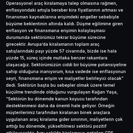
Operasyonel araç kiralamaya talep olmasına rağmen,
enflasyondaki artışla beraber kira fiyatlarının artması ve
finansman kaynaklarına erişimdeki engeller sebebiyle
büyüme beklentinin altında kaldı. Düşme eğilimine giren
enflasyon ve finansmana erişimin kolaylaşması
durumunda sektörümüz tekrar büyüme sürecine
girecektir. Avrupa’da kiralamanın toplam araç
satışlarındaki payı yüzde 57 civarında, bizde ise hala
yüzde 15, süreç içinde mutlaka benzer rakamlara
ulaşacağız. Sektörümüzün ciddi bir büyüme potansiyeline
sahip olduğuna inanıyorum, kısa vadede ise enflasyonun
seyri, finansmana erişim ve maliyetler belirleyici olacak”
dedi. Sektörün başta bu sebepler olmak üzere temel
küçülme trendinde olduğunu vurgulayan Kağan Yaşa,
“Sektörün bu dönemde kanun koyucu tarafından
desteklenmesi daha da önemli hale geliyor. Örneğin
müşterilerimiz tarafından kiralanan binek araçlara
uygulanan araç kiralama gider sınırının, maliyetlerin çok
arttığı bu dönemde, yükseltilmesi sektörü pozitif
etkileyecektir. Aynı şekilde kiralamaya getirilen GPS