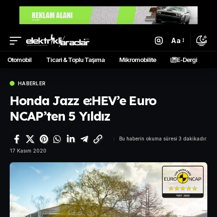
Aa
Otomobil
Ticari & Toplu Taşıma
Mikromobilite
E-Dergi
HABERLER
Honda Jazz e:HEV’e Euro
NCAP’ten 5 Yıldız
Bu haberin okuma süresi 3 dakikadır.
17 Kasım 2020