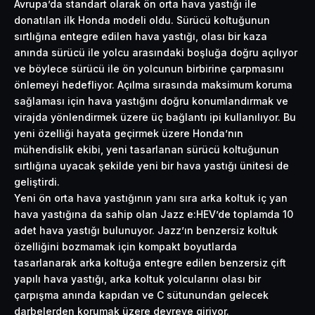
Avrupa’da standart olarak ön orta hava yastığı ile
donatılan ilk Honda modeli oldu. Sürücü koltuğunun
sırtlığına entegre edilen hava yastığı, olası bir kaza
anında sürücü ile yolcu arasındaki boşluğa doğru açılıyor
ve böylece sürücü ile ön yolcunun birbirine çarpmasını
önlemeyi hedefliyor. Açılma sırasında maksimum koruma
sağlaması için hava yastığını doğru konumlandırmak ve
virajda yönlendirmek üzere üç bağlantı ipi kullanılıyor. Bu
yeni özelliği hayata geçirmek üzere Honda’nın
mühendislik ekibi, yeni tasarlanan sürücü koltuğunun
sırtlığına uyacak şekilde yeni bir hava yastığı ünitesi de
geliştirdi.
Yeni ön orta hava yastığının yanı sıra arka koltuk iç yan
hava yastığına da sahip olan Jazz e:HEV’de toplamda 10
adet hava yastığı bulunuyor. Jazz’ın benzersiz koltuk
özelliğini bozmamak için kompakt boyutlarda
tasarlanarak arka koltuğa entegre edilen benzersiz çift
yapılı hava yastığı, arka koltuk yolcularını olası bir
çarpışma anında kapıdan ve C sütunundan gelecek
darbelerden korumak üzere devreye giriyor.