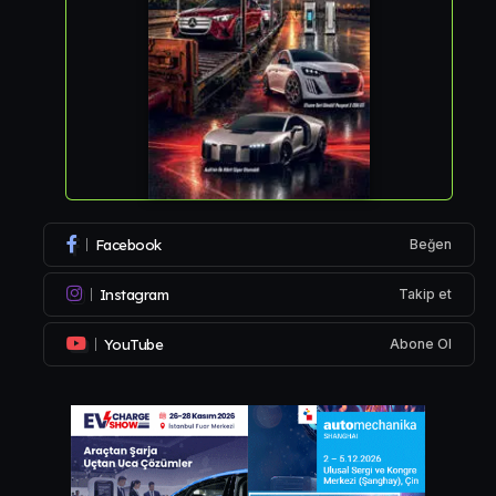
Facebook
Beğen
Instagram
Takip et
YouTube
Abone Ol