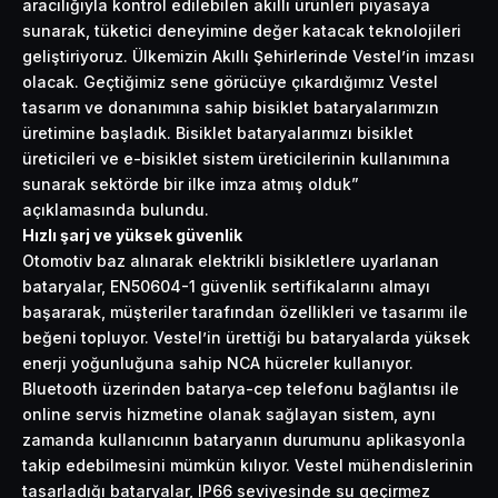
aracılığıyla kontrol edilebilen akıllı ürünleri piyasaya
sunarak, tüketici deneyimine değer katacak teknolojileri
geliştiriyoruz. Ülkemizin Akıllı Şehirlerinde Vestel’in imzası
olacak. Geçtiğimiz sene görücüye çıkardığımız Vestel
tasarım ve donanımına sahip bisiklet bataryalarımızın
üretimine başladık. Bisiklet bataryalarımızı bisiklet
üreticileri ve e-bisiklet sistem üreticilerinin kullanımına
sunarak sektörde bir ilke imza atmış olduk”
açıklamasında bulundu.
Hızlı şarj ve yüksek güvenlik
Otomotiv baz alınarak elektrikli bisikletlere uyarlanan
bataryalar, EN50604-1 güvenlik sertifikalarını almayı
başararak, müşteriler tarafından özellikleri ve tasarımı ile
beğeni topluyor. Vestel’in ürettiği bu bataryalarda yüksek
enerji yoğunluğuna sahip NCA hücreler kullanıyor.
Bluetooth üzerinden batarya-cep telefonu bağlantısı ile
online servis hizmetine olanak sağlayan sistem, aynı
zamanda kullanıcının bataryanın durumunu aplikasyonla
takip edebilmesini mümkün kılıyor. Vestel mühendislerinin
tasarladığı bataryalar, IP66 seviyesinde su geçirmez