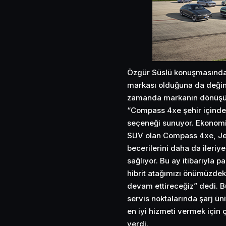
Özgür Süslü konuşmasında 
markası olduğuna da değind
zamanda markanın dönüşüm
“Compass 4xe şehir içinde e
seçeneği sunuyor. Ekonomik
SUV olan Compass 4xe, Jee
becerilerini daha da ileriy
sağlıyor. Bu ay itibarıyl
hibrit atağımızı önümüzde
devam ettireceğiz” dedi. B
servis noktalarında şarj üni
en iyi hizmeti vermek için 
verdi.