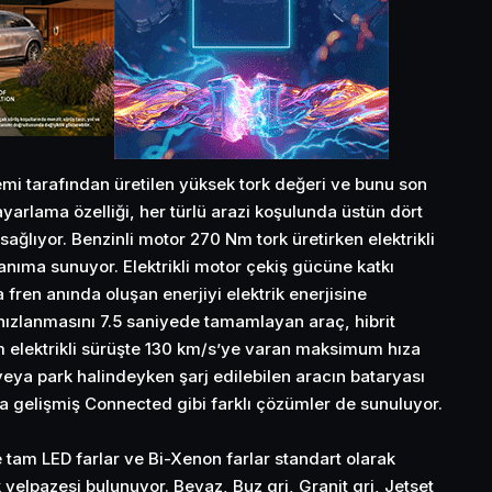
emi tarafından üretilen yüksek tork değeri ve bunu son
yarlama özelliği, her türlü arazi koşulunda üstün dört
 sağlıyor. Benzinli motor 270 Nm tork üretirken elektrikli
anıma sunuyor. Elektrikli motor çekiş gücüne katkı
fren anında oluşan enerjiyi elektrik enerjisine
ızlanmasını 7.5 saniyede tamamlayan araç, hibrit
elektrikli sürüşte 130 km/s’ye varan maksimum hıza
veya park halindeyken şarj edilebilen aracın bataryası
 gelişmiş Connected gibi farklı çözümler de sunuluyor.
 tam LED farlar ve Bi-Xenon farlar standart olarak
 yelpazesi bulunuyor. Beyaz, Buz gri, Granit gri, Jetset