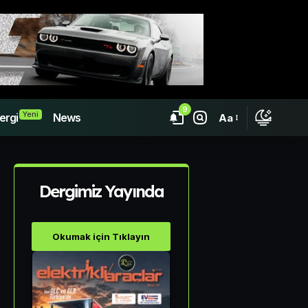
9
Yeni
ergi
News
Aa
Dergimiz Yayında
Okumak için Tıklayın