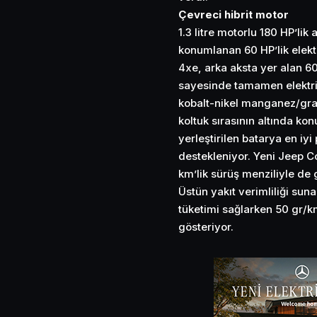
Çevreci hibrit motor
1.3 litre motorlu 180 HP’lik
konumlanan 60 HP’lik elekt
4xe, arka aksta yer alan 60
sayesinde tamamen elektrik
kobalt-nikel manganez/graf
koltuk sırasının altında ko
yerleştirilen batarya en iy
destekleniyor. Yeni Jeep 
km’lik sürüş menziliyle de g
Üstün yakıt verimliliği sun
tüketimi sağlarken 50 gr/k
gösteriyor.