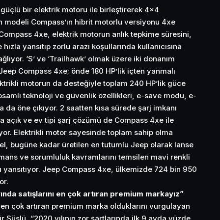
üçlü bir elektrik motoru ile birleştirerek 4×4
an modeli Compass’ın hibrit motorlu versiyonu 4xe
 Compass 4xe, elektrik motorun anlık tepkime süresini,
hızla yansıtıp zorlu arazi koşullarında kullanıcısına
lıyor. ‘S’ ve ‘Trailhawk’ olmak üzere iki donanım
n Jeep Compass 4xe; önde 180 HP’lik içten yanmalı
ektrikli motorun da desteğiyle toplam 240 HP’lik güce
samlı teknoloji ve güvenlik özellikleri, e-save modu, e-
 da öne çıkıyor. 2 saatten kısa sürede şarj imkanı
a açık ve ev tipi şarj çözümü de Compass 4xe ile
luyor. Elektrikli motor sayesinde toplam sahip olma
l, bugüne kadar üretilen en tutumlu Jeep olarak lanse
ormans ve sorumluluk kavramlarını temsilen mavi renkli
nı yansıtıyor. Jeep Compass 4xe, ülkemizde 724 bin 950
or.
ayında satışlarını en çok artıran premium markayız”
ını en çok artıran premium marka olduklarını vurgulayan
 Süslü, “2020 yılının zor şartlarında ilk 9 ayda yüzde