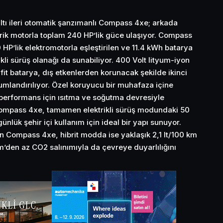
 altı ileri otomatik şanzımanlı Compass 4xe; arkada
rik motorla toplam 240 HP’lik güce ulaşıyor. Compass
 HP’lik elektromotorla eşleştirilen ve 11.4 kWh batarya
li sürüş olanağı da sunabiliyor. 400 Volt lityum-iyon
it batarya, dış etkenlerden korunacak şekilde ikinci
numlandırılıyor. Özel koruyucu bir muhafaza içine
i performans için ısıtma ve soğutma devresiyle
Compass 4xe, tamamen elektrikli sürüş modundaki 50
ünlük şehir içi kullanım için ideal bir yapı sunuyor.
an Compass 4xe, hibrit modda ise yaklaşık 2,1 lt/100 km
m’den az CO2 salınımıyla da çevreye duyarlılığını