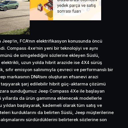
Jeep’in, FCA’nın elektrifikasyon konusunda öncü
i. Compass 4xe’nin yeni bir teknolojiyi ve aynı
ünü de simgelediğini sözlerine ekleyen Süslü,
lektrikli, uzun yolda hibrit arazide ise 4X4 sürüş
, sıfır emisyon salınımıyla çevreci ve performanslı bir
p markasının DNA’sını oluşturan efsanevi arazi
e taşıyarak şarj edilebilir hibrit güç-aktarma çözümü
a pazara sunduğumuz Jeep Compass 4Xe ile başlayan
ki yıllarda da ürün gamımna eklenecek modellerle
u yıldan başlayarak, kademeli olarak tüm satış ve
teleri kurduklarını da belirten Süslü, Jeep müşterilerine
çalışmalarını sürdürdüklerini belirterek sözlerine son