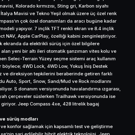
avisi, Kolorado kırmızısı, Sting gri, Karbon siyahı
, İtalya Mavisi ve Tekno Yeşil olmak üzere üç özel renk
mpass’ın çok özel donanımları da aracı bugüne kadar
modeli yapıyor. 7 inçlik TFT renkli ekran ve 8.4 inçlik
 NAV, Apple CarPlay, özelliği kabini zenginleştiriyor.
 ekranda da elektrikli sürüş için özel bilgilere
r alan yeni bir altı ileri otomatik şanzıman vites kolu ve
en Selec-Terrain Yüzey seçme sistemi araç kullanım
ılar böylece; 4WD Lock, 4WD Low, Yokuş İniş Destek
 ve direksiyon tepkilerini beraberinde getiren farklı
du Auto, Sport, Snow, Sand/Mud ve Rock modlarını
biliyor. S donanım versiyonunda havalandırma ızgarası,
iyah çerçeveler süslerken Trailhawk versiyonunda ise
 giriyor. Jeep Compass 4xe, 428 litrelik bagaj
 ve sürüş modları
ve konfor sağlamak için kapsamlı test ve geliştirme
’nin şarj edilebilir hibrit elektrik teknolojisi, Jeep