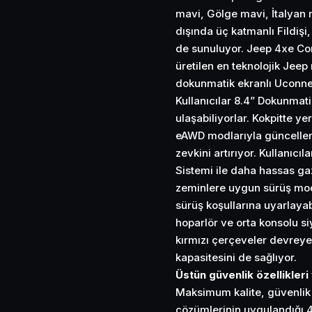
mavi, Gölge mavi, İtalyan m
dışında üç katmanlı Fildişi
de sunuluyor. Jeep 4xe Co
üretilen en teknolojik Jeep 
dokunmatik ekranlı Uconnect
Kullanıcılar 8.4” Dokunmatik
ulaşabiliyorlar. Kokpitte ye
eAWD modlarıyla güncellen
zevkini artırıyor. Kullanıc
Sistemi ile daha hassas gaz
zeminlere uygun sürüş mo
sürüş koşullarına uyarlaya
hoparlör ve orta konsolu s
kırmızı çerçeveler devreye
kapasitesini de sağlıyor.
Üstün güvenlik özellikleri
Maksimum kalite, güvenlik 
çözümlerinin uygulandığı 4xe