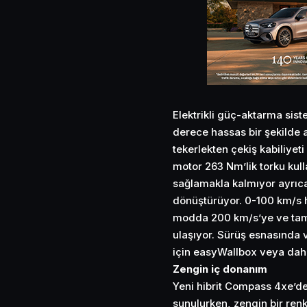
Elektrikli güç-aktarma sist
derece hassas bir şekilde a
tekerlekten çekiş kabiliyeti
motor 263 Nm’lik torku kull
sağlamakla kalmıyor ayrıca 
dönüştürüyor. 0-100 km/s h
modda 200 km/s’ye ve tam 
ulaşıyor. Sürüş esnasında 
için easyWallbox veya daha
Zengin iç donanım
Yeni hibrit Compass 4xe’de
sunulurken, zengin bir renk