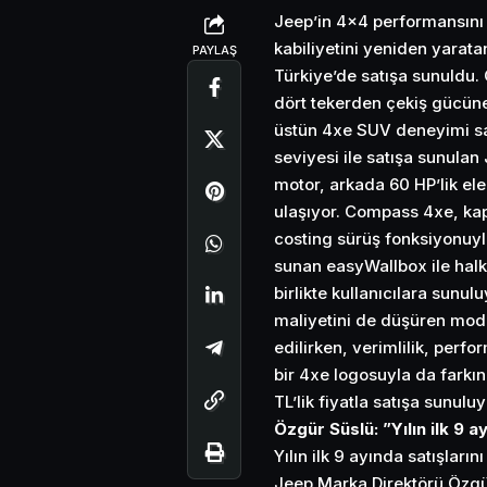
Jeep’in 4×4 performansını g
kabiliyetini yeniden yarat
PAYLAŞ
Türkiye’de satışa sunuldu.
dört tekerden çekiş gücüne 
üstün 4xe SUV deneyimi sağ
seviyesi ile satışa sunula
motor, arkada 60 HP’lik el
ulaşıyor. Compass 4xe, kap
costing sürüş fonksiyonuyla
sunan easyWallbox ile halk
birlikte kullanıcılara sunu
maliyetini de düşüren mode
edilirken, verimlilik, perf
bir 4xe logosuyla da farkı
TL’lik fiyatla satışa sunuluy
Özgür Süslü: ”Yılın ilk 9 
Yılın ilk 9 ayında satışlar
Jeep Marka Direktörü Özgür