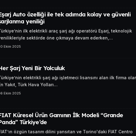
Eşarj Auto özelliği ile tek adımda kolay ve güvenli
şarjlanma yeniliği
Türkiye’nin ilk elektrikli araç şarj ağı operatörü Eşarj, teknolojik
yenilikleriyle sektörde öne çıkmaya devam ederken,…
30 Ekim 2025
Her Şarj Yeni Bir Yolculuk
Türkiye’nin elektrikli şarj ağı işletmeci lisansını alan ilk firma ola
En Yakıt, Türk Hava Yolları…
26 Ekim 2025
FIAT Küresel Ürün Gamının İlk Modeli “Grande
Panda” Türkiye’de
FIAT’ın özgün tasarım dilini yansıtan ve Torino'daki FIAT Centro