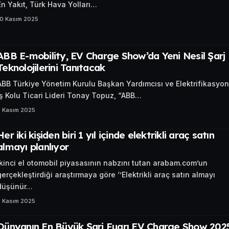
En Yakıt, Türk Hava Yolları…
10 Kasım 2025
ABB E-mobility, EV Charge Show’da Yeni Nesil Şarj
Teknolojilerini Tanıtacak
ABB Türkiye Yönetim Kurulu Başkan Yardımcısı ve Elektrifikasyon
İş Kolu Ticari Lideri Tonay Topuz, “ABB…
5 Kasım 2025
Her iki kişiden biri 1 yıl içinde elektrikli araç satın
almayı planlıyor
İkinci el otomobil piyasasının nabzını tutan arabam.com’un
gerçekleştirdiği araştırmaya göre ‘’Elektrikli araç satın almayı
düşünür…
3 Kasım 2025
Dünyanın En Büyük Şarj Fuarı EV Charge Show 202