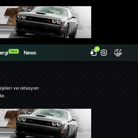
9
Yeni
ergi
News
ojileri ve istasyon
de.