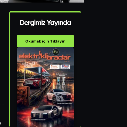
m
Dergimiz Yayında
Okumak için Tıklayın
n