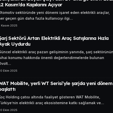
12 Kasım’da Kapılarını Açıyor
Otomotiv sektöründe yeni dönemi işaret eden elektrikli araçlar,
her geçen gün daha fazla kullanıcıyı ilgi…
3 Kasım 2025
Şarj Sektörü Artan Elektrikli Araç Satışlarına Hızla
Ayak Uydurdu
Güncel elektrikli araç pazarı gelişiminin yanında, şarj sektörünü
nihai konumu hakkında önemli değerlendirmelerde bulunan
Ovolt…
30 Ekim 2025
WAT Mobilite, yerli WT Serisi’yle şarjda yeni dönem
başlattı
Koç Holding çatısı altında faaliyet gösteren WAT Mobilite,
Türkiye’nin elektrikli araç ekosistemine katkı sağlamak ve…
30 Ekim 2025