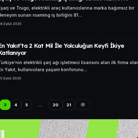
Eşarj ve Trugo, elektrikli araç kullanıcılarına marka bağımsız bir
deneyim sunan roaming iş birliğini 81…
6 Eylül 2025
En Yakıt’ta 2 Kat Mil İle Yolculuğun Keyfi İkiye
Katlanıyor
Türkiye’nin elektrikli şarj ağı işletmeci lisansını alan ilk firma ola
En Yakıt, kullanıcılara yaşam konforunu…
5 Eylül 2025
3
4
5
…
20
21