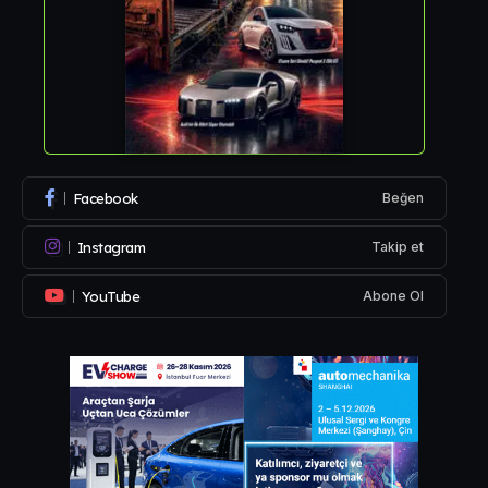
Facebook
Beğen
Instagram
Takip et
YouTube
Abone Ol