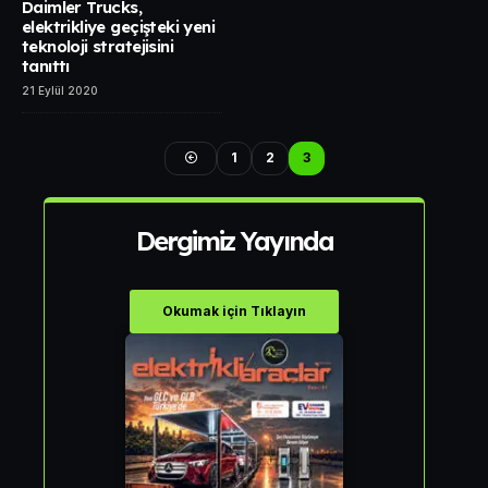
Daimler Trucks,
elektrikliye geçişteki yeni
teknoloji stratejisini
tanıttı
21 Eylül 2020
1
2
3
Dergimiz Yayında
Okumak için Tıklayın