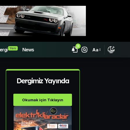
9
Yeni
ergi
News
Aa
Dergimiz Yayında
Okumak için Tıklayın