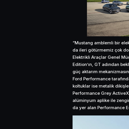
“Mustang amblemli bir elekt
da ileri götürmemiz çok d
Elektrikli Araçlar Genel 
Edition’ın, GT adından bek
güç aktarım mekanizmasının
Ford Performance tarafınd
koltuklar ise metalik dikişl
Performance Grey ActiveX ad
alüminyum aplike ile zengin
da yer alan Performance E