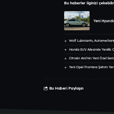
Bu haberler ilginizi çekebili
Yeni Hyunda
Wolf Lubricants, Automechanik
Honda SUV Ailesinde Yenilik:
Citroën Ami’nin Yeni Özel Seris
Yeni Opel Frontera Şehrin Ye
Bu Haberi Paylaşın