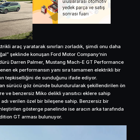
rikli araç yaratarak sınırları zorladık, şimdi onu daha
oğal” şeklinde konuşan Ford Motor Company’nin
Müdürü Darren Palmer, Mustang Mach-E GT Performance
lenen ek performansın yanı sıra tamamen elektrikli bir
 tepkiselliğini de sunduğunu ifade ediyor.
an sürücü göz önünde bulundurularak şekillendirilen ön
ere ve benzersiz Miko delikli yansıtıcı eklere sahip
ı verilen özel bir bileşene sahip. Benzersiz bir
leştirilen gösterge panelinde ise aracın arka tarafında
dition GT arması bulunuyor.