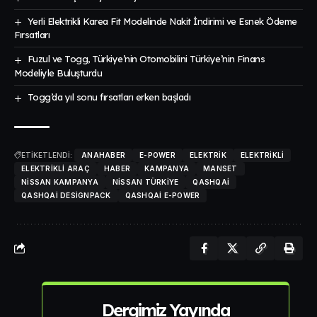
Yerli Elektrikli Karea Fit Modelinde Nakit İndirimi ve Esnek Ödeme
Fırsatları
Fuzul ve Togg, Türkiye’nin Otomobilini Türkiye’nin Finans
Modeliyle Buluşturdu
Togg’da yıl sonu fırsatları erken başladı
ETİKETLENDİ:
ANAHABER
E-POWER
ELEKTRIK
ELEKTRIKLI
ELEKTRIKLI ARAÇ
HABER
KAMPANYA
MANSET
NISSAN KAMPANYA
NISSAN TÜRKIYE
QASHQAI
QASHQAI DESIGNPACK
QASHQAI E-POWER
Dergimiz Yayında