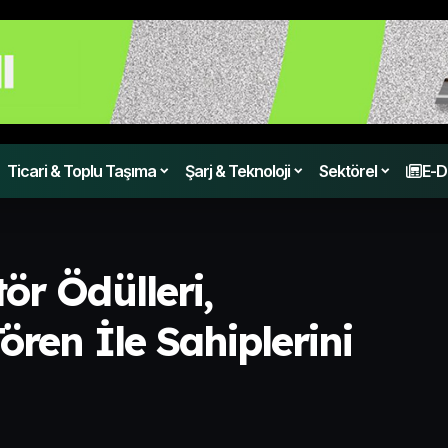
Ticari & Toplu Taşıma
Şarj & Teknoloji
Sektörel
E-D
r Ödülleri,
ören İle Sahiplerini