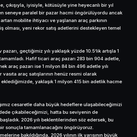
e, çıkışıyla, iyisiyle, kötüsüyle yine heyecanlı bir yıl
çen seneye paralel bir pazar hacmi öngörülüyordu ancak
artan mobilite ihtiyacı ve yaşlanan araç parkının
 olması, yeni rekor satış adetlerini destekleyen temel
 pazarı, geçtiğimiz yılı yaklaşık yüzde 10.5’lik artışla 1
tamamladı. Hafif ticari araç pazarı 283 bin 904 adetle,
inek araç pazarı ise 1 milyon 84 bin 496 adetle yılı
 vasıta araç satışlarının henüz resmi olarak
 eklediğimizde, yaklaşık 1 milyon 415 bin adetlik hacme
ımız cesaretle daha büyük hedeflere ulaşabileceğimizi
 adede çıkabileceğimizi, hatta bu seviyenin de
başladık. 2026 yılı beklentilerinden söz edersek, bu
l bir sonuçla tamamlanacağını öngörüyoruz.
elerine bakıldığında, 2026 yılının ilk yarısının büyük