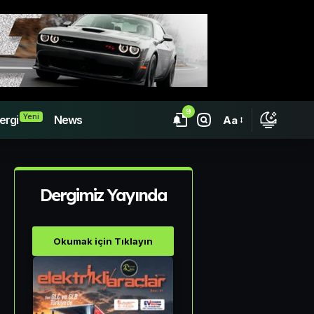
9
Yeni
ergi
News
Aa
Dergimiz Yayında
Okumak için Tıklayın