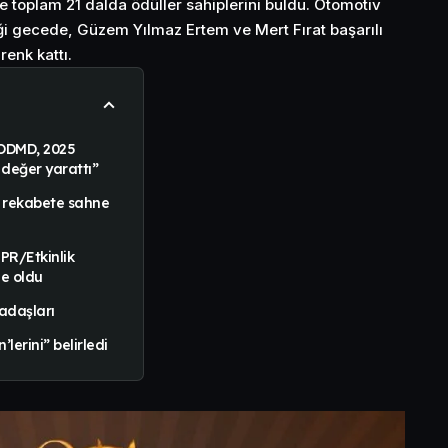
e toplam 21 dalda ödüller sahiplerini buldu. Otomotiv
ği gecede, Güzem Yılmaz Ertem ve Mert Fırat başarılı
renk kattı.
 ODMD, 2025
 değer yarattı”
 rekabete sahne
 PR/Etkinlik
e oldu
adaşları
’lerini” belirledi