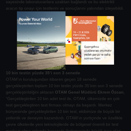
sayesinde laboratuvarlara uzaktan bağlandı ve bu elektrikli
aracın tip onayı için testlerini ve sonuçlarını yakından izleyebildi.
10 bin testin yüzde 35’i son 3 senede
OTAM’ın kuruluşundan itibaren geçen 18 senede
gerçekleştirilen toplam 10 bin testin yüzde 35’inin son 3 senede
gerçekleştirildiğini aktaran
OTAM Genel Müdürü Ekrem Özcan
,
“Gerçekleştirilen 10 bin adet test ile, OTAM, ülkemizde en çok
test gerçekleştiren test firması olmayı da başardı. Merkez
bünyesinde gerçekleştirilen 10 bin test, ekibimize de büyük bir
yetkinlik ve deneyim kazandırdı. OTAM’ın yurtiçinde ve özellikle
çevre ülkelerde yeni teknolojilerde de bölgesel önemli bir test
merkezi olma yolunda başarıyla ilerlemesinde büyük payı olan