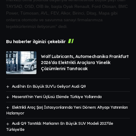
TAYSAD, OSD, OİB ile, başta Oyak Renault, Ford Otosan, BMC
Power, Tümosan, AVL, FEV, Alkor, Birinci, Ditaş, Mapa gibi
onlarca otomotiv ve savunma sanayi firmalarımıza
teşekkürlerimizi iletiyorum” dedi.
Bu haberler ilginizi çekebilir
Wolf Lubricants, Automechanika Frankfurt
2026’da Elektrikli Araçlara Yönelik
Çözümlerini Tanıtacak
Audi’nin En Büyük SUV’u Geliyor! Audi Q9
Maserati’nin Yeni Üçlüsü Ekimde Türkiye Yollarında
Elektrikli Araç Şarj İstasyonlarında Yeni Dönem: Altyapı Yatırımları
Hızlanıyor
Audi Q9 Tanıtıldı: Markanın En Büyük SUV Modeli 2027’de
Türkiye’de