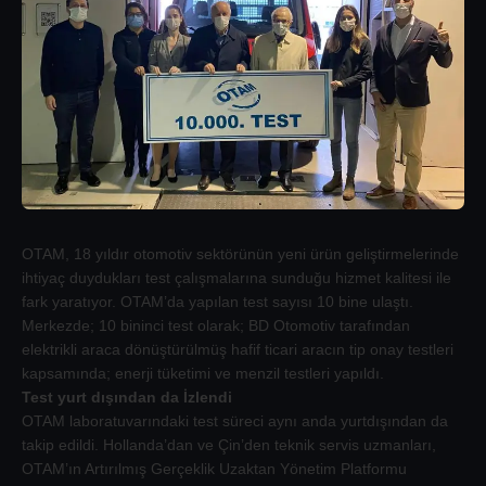
OTAM, 18 yıldır otomotiv sektörünün yeni ürün geliştirmelerinde
ihtiyaç duydukları test çalışmalarına sunduğu hizmet kalitesi ile
fark yaratıyor. OTAM’da yapılan test sayısı 10 bine ulaştı.
Merkezde; 10 bininci test olarak; BD Otomotiv tarafından
elektrikli araca dönüştürülmüş hafif ticari aracın tip onay testleri
kapsamında; enerji tüketimi ve menzil testleri yapıldı.
Test yurt dışından da İzlendi
OTAM laboratuvarındaki test süreci aynı anda yurtdışından da
takip edildi. Hollanda’dan ve Çin’den teknik servis uzmanları,
OTAM’ın Artırılmış Gerçeklik Uzaktan Yönetim Platformu