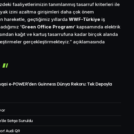
eki faaliyetlerimizin tanımlanmış tasarruf kriterleri ile
ak izini azaltma girişimleri daha çok önem
 hareketle, geçtiğimiz yıllarda
WWF-Türkiye
iş
ladığımız
‘Green Office Programı’
kapsamında elektrik
asından kağıt ve kartuş tasarrufuna kadar birçok alanda
yileştirmeler gerçekleştirmekteyiz.” açıklamasında
r
hqai e-POWER’den Guinness Dünya Rekoru: Tek Depoyla
yor
’de Satışa Sunuldu
or! Audi Q9