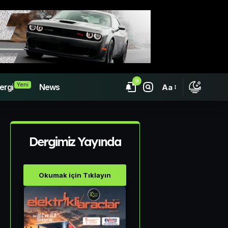
9
Yeni
ergi
News
Aa
Dergimiz Yayında
Okumak için Tıklayın