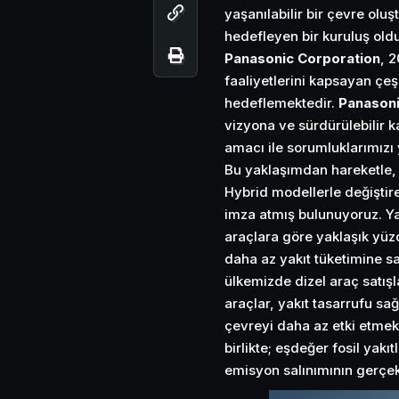
yaşanılabilir bir çevre olu
hedefleyen bir kuruluş old
Panasonic Corporation
, 
faaliyetlerini kapsayan çeş
hedeflemektedir.
Panasoni
vizyona ve sürdürülebilir 
amacı ile sorumluklarımızı 
Bu yaklaşımdan hareketle, 
Hybrid modellerle değiştir
imza atmış bulunuyoruz. Yap
araçlara göre yaklaşık yüz
daha az yakıt tüketimine s
ülkemizde dizel araç satış
araçlar, yakıt tasarrufu s
çevreyi daha az etki etmek
birlikte; eşdeğer fosil yak
emisyon salınımının gerçe