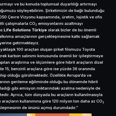
şturmayı ve bu konuda toplumsal duyarlılığı artırmayı
uğumuzu söyleyebilirim. Şirketimizin de bağlı bulunduğu
2050 Çevre Vizyonu kapsamında, üretim, lojistik ve ofis
itli çalışmalarla CO
emisyonlarını azaltmayı
2
c Life Solutions Türkiye
olarak bizler de bu önemli
kalkınma amaçlarının gerçekleşmesine katkı sağlamak
yerine getirmekteyiz.
yaklaşık 100 araçtan oluşan şirket filomuzu Toyota
erek karbon salınımı konusunda önemli bir iyileştirmeye
ılan araştırma ve ölçümlere göre hibrit araçların dizel
de 15, benzinli araçlara göre ise yüzde 36 oranında
ahip olduğu görülmektedir. Özellikle Avrupa’da ve
larının gerileme eğiliminde olduğu bu dönemde hibrit
ağladığı gibi emisyon miktarındaki azalma nedeniyle de
tedir. Ayrıca, tüm dünyada bu araçların kullanılmasıyla
ıtlı araçların kullanımına göre 120 milyon ton daha az CO
2
kleşmesinin de önünü açmış durumdadır.”