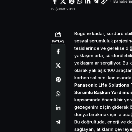
Bu haberin
12 Şubat 2021
Bugüne kadar, sürdürülebil
sosyal sorumluluk projesi
PAYLAŞ
tesislerinde ve gerekse diğ
yaklaşımlarla, sürdürülebi
yaklaşımlar sergiliyor. Bu
olarak yaklaşık 100 araçtan
karbon salınımı konusunda ö
Panasonic Life Solutions 
Sorumlu Başkan Yardımcıs
kapsamında önemli bir yere 
gezegenimiz için giderek ö
dünya bırakmak için alacağ
Bu doğrultuda, enerji ve do
sağlayan, atıkların çevrey