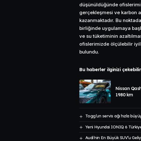
düşünüldüğünde ofislerimizd
gerçekleşmesi ve karbon ay
kazanmaktadır. Bu noktadan
birliğinde uygulamaya baş
ve su tüketiminin azaltılm
ofislerimizde ölçülebilir i
bulundu.
Bu haberler ilginizi çekebili
Nissan Qas
1980 km
Togg’un servis ağı hızla büyü
Yeni Hyundai IONIQ 6 Türkiye
Audi’nin En Büyük SUV’u Geliy