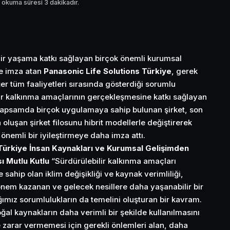
 okuma süresi 3 dakikadır.
ir yaşama katkı sağlayan birçok önemli kurumsal
ne imza atan
Panasonic Life Solutions Türkiye
, gerek
er tüm faaliyetleri sırasında gösterdiği sorumlu
lir kalkınma amaçlarının gerçekleşmesine katkı sağlayan
 kapsamda birçok uygulamaya sahip bulunan şirket, son
 oluşan şirket filosunu hibrit modellerle değiştirerek
nemli bir iyileştirmeye daha imza attı.
Türkiye İnsan Kaynakları ve Kurumsal Gelişimden
ı Mutlu Kutlu
“Sürdürülebilir kalkınma amaçları
sahip olan iklim değişikliği ve kaynak verimliliği,
nem kazanan ve gelecek nesillere daha yaşanabilir bir
ımız sorumlulukların da temelini oluşturan bir kavram.
ğal kaynakların daha verimli bir şekilde kullanılmasını
e zarar vermemesi için gerekli önlemleri alan, daha