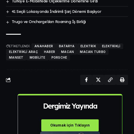
Türkiye E-Mobilitede Ölçeklenme Dönemine Girdi
41 Seçili Lokasyonda İndirimli Şarj Dönemi Başlıyor
Trugo ve Oncharge’dan Roaming İş Birliği
ETİKETLENDİ:
ANAHABER
BATARYA
ELEKTRIK
ELEKTRIKLI
ELEKTRIKLI ARAÇ
HABER
MACAN
MACAN TURBO
MANSET
MOBILITE
PORSCHE
Dergimiz Yayında
Okumak için Tıklayın