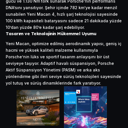
gücü ve 1.130 Nm tork sunarak Porsche’nin performans
DNA’sını yansıtıyor. Şehir içinde 782 km’ye kadar menzil
sunabilen Yeni Macan 4, hızlı şarj teknolojisi sayesinde
100 kWh kapasiteli bataryasını sadece 21 dakikada yüzde
10’dan yüzde 80’e kadar şarj edebiliyor.
Tasarım ve Teknolojinin Mükemmel Uyumu
Yeni Macan, optimize edilmiş aerodinamik yapısı, geniş iç
hacmi ve yüksek kaliteli malzeme kullanımıyla
Porsche’nin lüks ve sportif tasarım anlayışını bir üst
seviyeye taşıyor. Adaptif havalı süspansiyon, Porsche
Aktif Süspansiyon Yönetimi (PASM) ve arka aks
yönlendirme gibi ileri seviye sürüş teknolojileri sayesinde
yol tutuş ve sürüş dinamiklerinde fark yaratıyor.