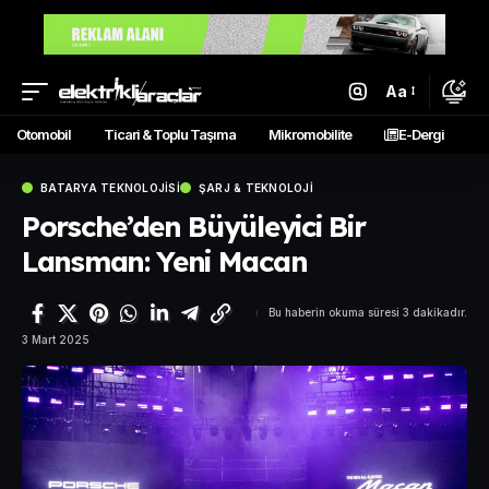
Aa
Otomobil
Ticari & Toplu Taşıma
Mikromobilite
E-Dergi
BATARYA TEKNOLOJISI
ŞARJ & TEKNOLOJI
Porsche’den Büyüleyici Bir
Lansman: Yeni Macan
Bu haberin okuma süresi 3 dakikadır.
3 Mart 2025