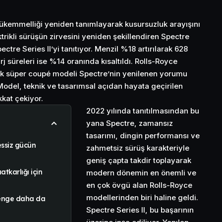
ükemmelliği yeniden tanımlayarak kusursuzluk arayışını
ktrikli sürüşün zirvesini yeniden şekillendiren Spectre
ctre Series II’yi tanıtıyor. Menzil %18 artırılarak 628
j süreleri ise %14 oranında kısaltıldı. Rolls-Royce
ik süper coupé modeli Spectre’nin yenilenen yorumu
. Model, teknik ve tasarımsal açıdan hayata geçirilen
kkat çekiyor.
2022 yılında tanıtılmasından bu
yana Spectre, zamansız
tasarımı, dingin performansı ve
essiz gücün
zahmetsiz sürüş karakteriyle
geniş çapta takdir toplayarak
tkarlığı için
modern dönemin en önemli ve
en çok övgü alan Rolls-Royce
modellerinden biri haline geldi.
denge daha da
Spectre Series II, bu başarının