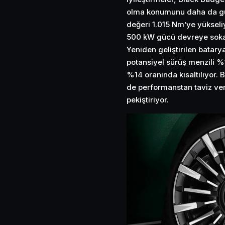
olma konumunu daha da güçl
değeri 1.015 Nm’ye yükseliy
500 kW gücü devreye sokar
Yeniden geliştirilen batary
potansiyel sürüş menzili %
%14 oranında kısaltılıyor. 
de performanstan taviz ver
pekiştiriyor.