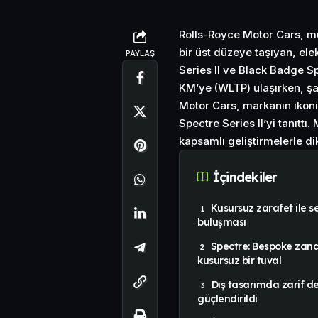
Rolls-Royce Motor Cars, m
bir üst düzeye taşıyan, ele
PAYLAŞ
Series II ve Black Badge Spe
KM’ye (WLTP) ulaşırken, şar
Motor Cars, markanın ikon
Spectre Series II’yi tanıttı
kapsamlı geliştirmelerle di
İçindekiler
Kusursuz zarafet ile s
buluşması
Spectre: Bespoke zanaa
kusursuz bir tuval
Dış tasarımda zarif 
güçlendirildi