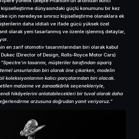
rişlere yönelik talepte Phantom’un ardından ikinci
 kişiselleştirme dünyasındaki güçlü konumunu bir kez
ke için neredeyse sınırsız kişiselleştirme olanaklara ek
üşterilerin daha iddialı ve ifade gücü yüksek özel
yanıt olarak yeni tasarlanmış ve özenle işlenmiş detaylar,
yor.
 en zarif otomotiv tasarımlarından biri olarak kabul
j Dukec (Director of Design, Rolls-Royce Motor Cars)
 “
Spectre’ın tasarımı, müşteriler tarafından sipariş
n temel unsurlardan biri olarak öne çıkarken, modelin
l koleksiyonlarının kalıcı parçalarından biri olacak.
şletilen malzeme ve zanaatkârlık seçenekleriyle,
endi hikâyelerini anlatabilecekleri bir tuval olarak daha
 değerlendirme arzusuna doğrudan yanıt veriyoruz.”