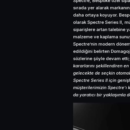
Spectre, Bespoke özel sipa
sırada yer alarak markanın
daha ortaya koyuyor. Bespo
olarak Spectre Series II, m
siparişlere artan talebine 
malzeme ve kaplama sunu
Spectre’nin modern dönemin
edildiğini belirten Domago
sözlerine şöyle devam etti;
kararlarını şekillendiren e
gelecekte de seçkin otomobi
Spectre Series II için geni
müşterilerimizin Spectre’ı k
da yaratıcı bir yaklaşımla