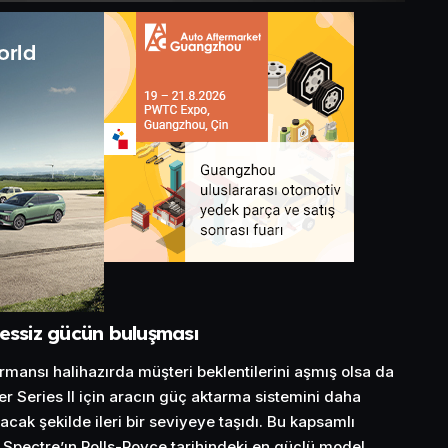
sessiz gücün buluşması
rmansı halihazırda müşteri beklentilerini aşmış olsa da
Series II için aracın güç aktarma sistemini daha
acak şekilde ileri bir seviyeye taşıdı. Bu kapsamlı
e Spectre’ın Rolls-Royce tarihindeki en güçlü model