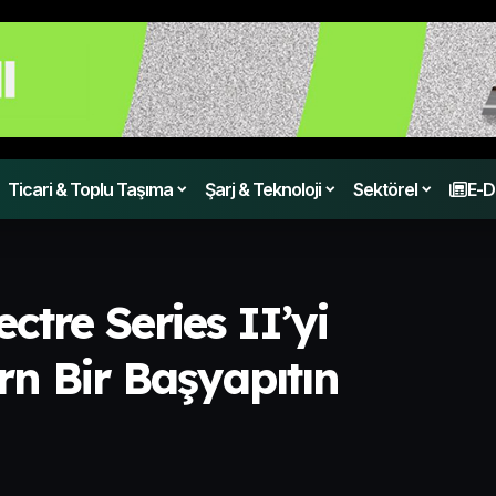
Ticari & Toplu Taşıma
Şarj & Teknoloji
Sektörel
E-D
ctre Series II’yi
n Bir Başyapıtın