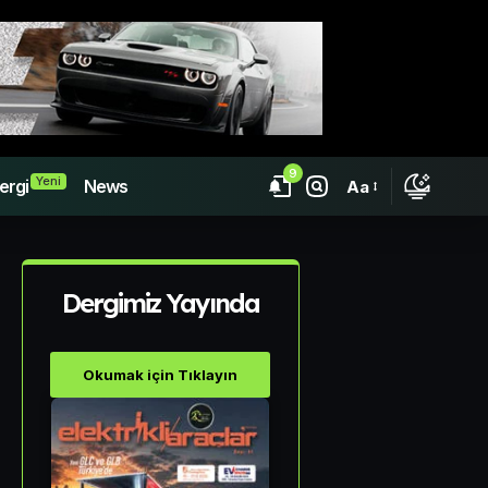
9
Yeni
ergi
News
Aa
Dergimiz Yayında
Okumak için Tıklayın