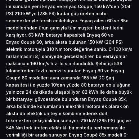
ile sunulan yeni Enyaq ve Enyaq Coupé, 150 kW’den (204
PS) 210 kW’ye (285 PS) kadar güç üreten motor
seçenekleriyle tercih edilebiliyor. Enyaq ailesi 60 ve 85x
modellerinden ürün gamıyla tüm müşteri beklentilerini
karşılıyor. 63 kWh batarya kapasiteli Enyaq 60 ve
Enyaq Coupé 60, arka aksta bulunan 150 kW (204 PS)
elektrik motoruyla 310 Nm tork değerine sahip. 0-100 km/s
hızlanmasını 8,1 saniyede gerçekleştiren bu versiyonlar
maksimum 160 km/s hız ile sınırlandırıldı. Şehir içi 538
kilometreden fazla menzil sunulan Enyaq 60 ve Enyaq
Coupé 60 modelleri aynı zamanda 165 kW DC Şarj
kapasitesi ile yüzde 10’dan yüzde 80 batarya doluluğuna
yalnızca 24 dakikada ulaşabiliyor. 82 kWh ile daha büyük
bir bataryayı gövdesinde bulunduran Enyaq Coupé 85x,
arka bölümde konumlanan elektrikli motora ek olarak ön
aksta da elektrik üniteyle kombine ederek dört
tekerlekten çekiş imkânı sunuyor. 210 kW (285 PS) güç ve
545 Nm tork üreten elektrikli bir motorla performans ile
verimliliği bir arada sunuyor. Enyaq Coupé 85x modeli 0-