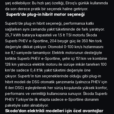
şarj edilebiliyor. Bu hızlı şarj özelliği, Elroq’u günlük kullanımda
da son derece pratik bir seçenek haline getiriyor.
Superb’de plug-in hibrit motor seçeneği
Superb’de plug-in hibrit seçeneği, performansa katkı
sağlarken aynı zamanda yakıt tüketiminde de fark yaratıyor.
25,7 kWh batarya kapasiteli ve 1.5 lt TSI motorlu Škoda
Superb PHEV e-Sportline, 204 beygir güç ile 350 Nm tork
değeriyle dikkat çekiyor. Otomobil 0-100 km/s hızlanmasını
ise 8,1 saniyede tamamlıyor. Elektrik motorunun desteğiyle
birlikte Superb PHEV e-Sportline, şehir içi 151 km ve kombine
128 km yalnızca elektrik motoru ile sürüşe imkân tanırken 100
km’de sadece 0,4 lt’lik yakıt tüketimi değeriyle öne
çıkıyor. Superb’in tüm seçeneklerinde olduğu gibi plug-in
hibrit modeli de DSG otomatik şanzımanla (yalnızca PHEV için
6 ileri DSG) eşleştirilerek her sürüş koşulunda yüksek konfor,
performans ve verimliliği kullanıcısına sunuyor. Škoda Superb
PHEV Türkiye’de ilk etapta sadece e-Sportline donanım
paketiyle satın alınabiliyor.
Skoda’dan elektrikli modelleri için özel avantajlar