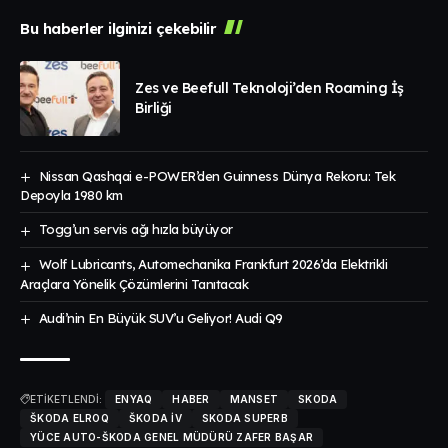
Bu haberler ilginizi çekebilir
Zes ve Beefull Teknoloji’den Roaming İş
Birliği
Nissan Qashqai e-POWER’den Guinness Dünya Rekoru: Tek
Depoyla 1980 km
Togg’un servis ağı hızla büyüyor
Wolf Lubricants, Automechanika Frankfurt 2026’da Elektrikli
Araçlara Yönelik Çözümlerini Tanıtacak
Audi’nin En Büyük SUV’u Geliyor! Audi Q9
ETİKETLENDİ:
ENYAQ
HABER
MANSET
SKODA
ŠKODA ELROQ
ŠKODA IV
SKODA SUPERB
YÜCE AUTO-ŠKODA GENEL MÜDÜRÜ ZAFER BAŞAR