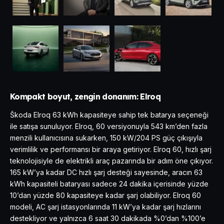
Kompakt boyut, zengin donanım: Elroq
Škoda Elroq 63 kWh kapasiteye sahip tek batarya seçeneği
ile satışa sunuluyor. Elroq, 60 versiyonuyla 543 km’den fazla
menzili kullanıcısına sukarken, 150 kW/204 PS güç çıkışıyla
verimlilik ve performansı bir araya getiriyor. Elroq 60, hızlı şarj
teknolojisiyle de elektrikli araç pazarında bir adım öne çıkıyor.
165 kW’ya kadar DC hızlı şarj desteği sayesinde, aracın 63
kWh kapasiteli bataryası sadece 24 dakika içerisinde yüzde
10’dan yüzde 80 kapasiteye kadar şarj olabiliyor. Elroq 60
modeli, AC şarj istasyonlarında 11 kW’ya kadar şarj hızlarını
destekliyor ve yalnızca 6 saat 30 dakikada %0’dan %100’e