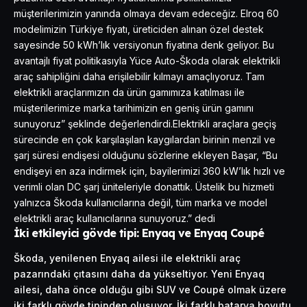
müşterilerimizin yanında olmaya devam edeceğiz. Elroq 60
modelimizin Türkiye fiyatı, üreticiden alınan özel destek
sayesinde 50 kWh’lık versiyonun fiyatına denk geliyor. Bu
avantajlı fiyat politikasıyla Yüce Auto-Škoda olarak elektrikli
araç sahipliğini daha erişilebilir kılmayı amaçlıyoruz. Tam
elektrikli araçlarımızın da ürün gamımıza katılması ile
müşterilerimize marka tarihimizin en geniş ürün gamını
sunuyoruz” şeklinde değerlendirdi.Elektrikli araçlara geçiş
sürecinde en çok karşılaşılan kaygılardan birinin menzil ve
şarj süresi endişesi olduğunu sözlerine ekleyen Başar, “Bu
endişeyi en aza indirmek için, bayilerimizi 360 kW’lık hızlı ve
verimli olan DC şarj üniteleriyle donattık. Üstelik bu hizmeti
yalnızca Škoda kullanıcılarına değil, tüm marka ve model
elektrikli araç kullanıcılarına sunuyoruz.” dedi
İki etkileyici gövde tipi: Enyaq ve Enyaq Coupé
Škoda, yenilenen Enyaq ailesi ile elektrikli araç
pazarındaki çıtasını daha da yükseltiyor. Yeni Enyaq
ailesi, daha önce olduğu gibi SUV ve Coupé olmak üzere
iki farklı gövde tipinden oluşuyor. İki farklı batarya boyutu