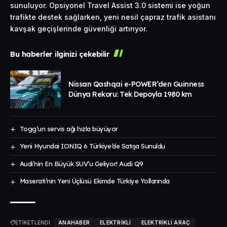
sunuluyor. Opsiyonel Travel Assist 3.0 sistemi ise yoğun
trafikte destek sağlarken, yeni nesil çapraz trafik asistanı
kavşak geçişlerinde güvenliği artırıyor.
Bu haberler ilginizi çekebilir
Nissan Qashqai e-POWER’den Guinness
Dünya Rekoru: Tek Depoyla 1980 km
Togg’un servis ağı hızla büyüyor
Yeni Hyundai IONIQ 6 Türkiye’de Satışa Sunuldu
Audi’nin En Büyük SUV’u Geliyor! Audi Q9
Maserati’nin Yeni Üçlüsü Ekimde Türkiye Yollarında
ETİKETLENDİ:
ANAHABER
ELEKTRIKLI
ELEKTRIKLI ARAÇ