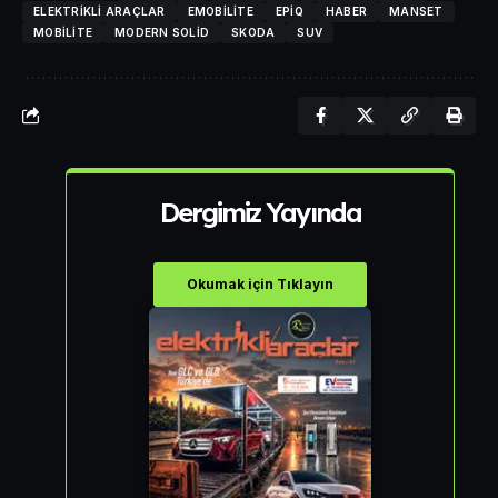
ELEKTRIKLI ARAÇLAR
EMOBILITE
EPIQ
HABER
MANSET
MOBILITE
MODERN SOLID
SKODA
SUV
Dergimiz Yayında
Okumak için Tıklayın