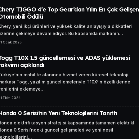
Chery TIGGO 4’e Top Gear’dan Yılın En Çok Gelişen
Otomobili Ödülü
Chery, yenilikçi ürünleri ve yüksek kalite anlayışıyla dikkatleri
üzerine çekmeye devam ediyor. Bu kapsamda markanın…
31 Ocak 2025
Togg T10X 1.5 güncellemesi ve ADAS yüklemesi
takvimi açıklandı
Türkiye’nin mobilite alanında hizmet veren küresel teknoloji
markası Togg, yazılım güncellemeleriyle T10X’in özelliklerine
yenilerini eklemeye…
31 Ekim 2024
Honda 0 Serisi’nin Yeni Teknolojilerini Tanıttı
Honda elektrifikasyon stratejisi kapsamında tamamen elektrikli
Honda 0 Serisi'ndeki güncel gelişmeleri ve yeni nesil
teknolojilerini…