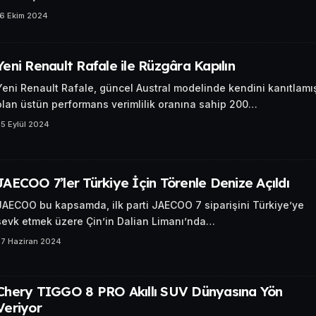
16 Ekim 2024
Yeni Renault Rafale ile Rüzgâra Kapılın
Yeni Renault Rafale, güncel Austral modelinde kendini kanıtlamı
olan üstün performans verimlilik oranına sahip 200…
5 Eylül 2024
JAECOO 7’ler Türkiye İçin Törenle Denize Açıldı
JAECOO bu kapsamda, ilk parti JAECOO 7 siparişini Türkiye’ye
sevk etmek üzere Çin’in Dalian Limanı’nda…
27 Haziran 2024
Chery TIGGO 8 PRO Akıllı SUV Dünyasına Yön
Veriyor