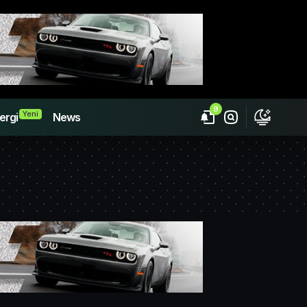
9
Yeni
ergi
News