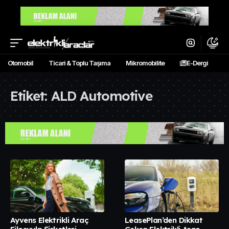
Otomobil
Ticari & Toplu Taşıma
Mikromobilite
E-Dergi
Etiket:
ALD Automotive
Ayvens Elektrikli Araç
LeasePlan’den Dikkat