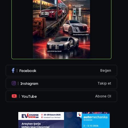
Facebook
Beğen
Instagram
Takip et
YouTube
Abone Ol