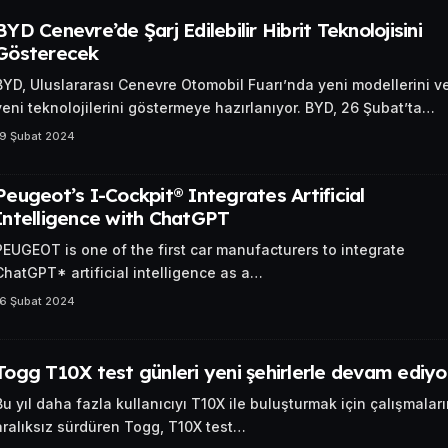
BYD Cenevre’de Şarj Edilebilir Hibrit Teknolojisini
Gösterecek
BYD, Uluslararası Cenevre Otomobil Fuarı’nda yeni modellerini v
yeni teknolojilerini göstermeye hazırlanıyor. BYD, 26 Şubat’ta…
19 Şubat 2024
Peugeot’s I-Cockpit® Integrates Artificial
Intelligence with ChatGPT
PEUGEOT is one of the first car manufacturers to integrate
ChatGPT* artificial intelligence as a…
16 Şubat 2024
Togg T10X test günleri yeni şehirlerle devam ediyo
Bu yıl daha fazla kullanıcıyı T10X ile buluşturmak için çalışmaları
aralıksız sürdüren Togg, T10X test…