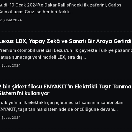
Audi, 19 Ocak 2024'te Dakar Rallisi'ndeki ilk zaferini, Carlos
Sainz/Lucas Cruz ise her biri farklı…
12 Şubat 2024
Lexus LBX, Yapay Zekâ ve Sanatı Bir Araya Getirdi
Premium otomobil üreticisi Lexus’un ilk çeyrekte Türkiye pazarın
satışa sunacağı yeni modeli LBX, sıra dışı…
9 Şubat 2024
2 bin şirket filosu ENYAKIT’ın Elektrikli Taşıt Tanıma
Sistemi’ni kullanıyor
Türkiye'nin ilk elektrikli şarj işletmecisi lisansının sahibi olan
ENYAKIT, taşıt tanıma sisteminde de öncülüğüne devam…
9 Şubat 2024