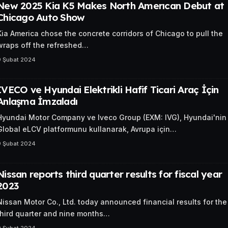
New 2025 Kia K5 Makes North Amerıcan Debut at
Chicago Auto Show
Kia America chose the concrete corridors of Chicago to pull the
wraps off the refreshed…
9 Şubat 2024
IVECO ve Hyundai Elektrikli Hafif Ticari Araç İçin
Anlaşma İmzaladı
Hyundai Motor Company ve Iveco Group (EXM: IVG), Hyundai'nin
Global eLCV platformunu kullanarak, Avrupa için…
9 Şubat 2024
Nissan reports third quarter results for fiscal year
2023
Nissan Motor Co., Ltd. today announced financial results for the
third quarter and nine months…
9 Şubat 2024