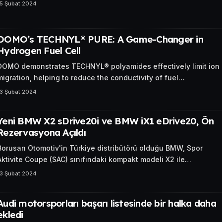
15 Şubat 2024
DOMO’s TECHNYL® PURE: A Game-Changer in
Hydrogen Fuel Cell
DOMO demonstrates TECHNYL® polyamides effectively limit ion
migration, helping to reduce the conductivity of fuel…
13 Şubat 2024
Yeni BMW X2 sDrive20i ve BMW iX1 eDrive20, Ön
Rezervasyona Açıldı
Borusan Otomotiv'in Türkiye distribütörü olduğu BMW, Spor
Aktivite Coupe (SAC) sınıfındaki kompakt modeli X2 ile…
13 Şubat 2024
Audi motorsporları başarı listesinde bir halka daha
ekledi