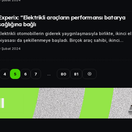
Experix: “Elektrikli araçların performansı batarya
sağlığına bağlı
Elektrikli otomobillerin giderek yaygınlaşmasıyla birlikte, ikinci el
piyasası da şekillenmeye başladı. Birçok araç sahibi, ikinci…
9 Şubat 2024
4
5
6
7
…
80
81