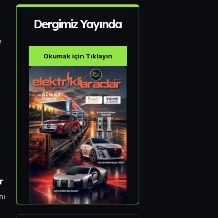
Dergimiz Yayında
e
Okumak için Tıklayın
r
nı