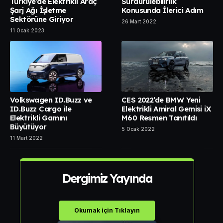
Türkiye’de Elektrikli Araç
Sürdürülebilirlik
Şarj Ağı İşletme
Konusunda İlerici Adım
Sektörüne Giriyor
26 Mart 2022
11 Ocak 2023
Volkswagen ID.Buzz ve
CES 2022’de BMW Yeni
ID.Buzz Cargo ile
Elektrikli Amiral Gemisi iX
Elektrikli Gamını
M60 Resmen Tanıtıldı
Büyütüyor
5 Ocak 2022
11 Mart 2022
Dergimiz Yayında
Okumak için Tıklayın