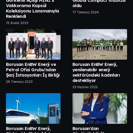
Görkemli Açılışı MINI x
Global Compact imzacısı
Vakkorama Kapsül
oldu
Koleksiyonu Lansmanıyla
17 Temmuz 2024
Renklendi
15 Aralık 2025
Borusan EnBW Enerji ve
Borusan EnBW Enerji,
Petrol Ofisi Grubu’ndan
yenilenebilir enerji
Şarj İstasyonları İş Birliği
sektöründeki kadınları
destekliyor
28 Temmuz 2023
23 Haziran 2023
Borusan EnBW Enerji,
Borusan’dan