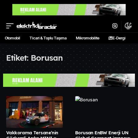
Otomobil
Ticari & Toplu Taşıma
Mikromobilite
E-Dergi
Etiket:
Borusan
Vakkorama Tersane’nin
Borusan EnBW Enerji UN