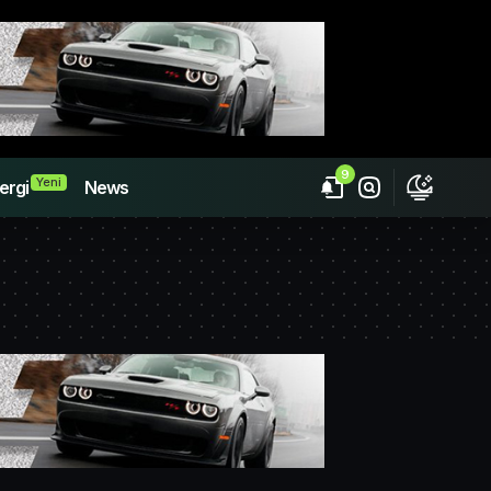
9
Yeni
ergi
News