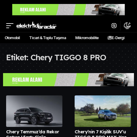
Otomobil
Ticari & Toplu Taşıma
Mikromobilite
E-Dergi
Etiket:
Chery TIGGO 8 PRO
Chery Temmuz’da Rekor
Chery’nin 7 Kişilik SUV’u