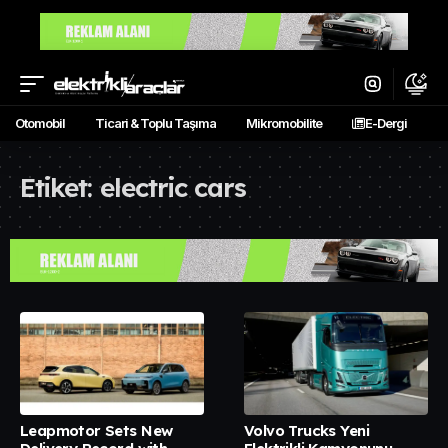
Otomobil
Ticari & Toplu Taşıma
Mikromobilite
E-Dergi
Etiket:
electric cars
Leapmotor Sets New
Volvo Trucks Yeni