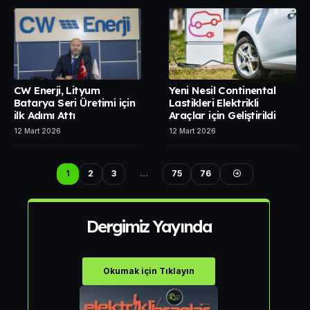
CW Enerji, Lityum
Yeni Nesil Continental
Batarya Seri Üretimi için
Lastikleri Elektrikli
ilk Adımı Attı
Araçlar için Geliştirildi
12 Mart 2026
12 Mart 2026
1
2
3
…
75
76
Dergimiz Yayında
Okumak için Tıklayın