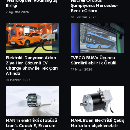
Teknoloji’den Roaming İş
Hücreli Otobüs
Birliği
Şampiyonu: Mercedes-
Benz eCitaro
7 Ağustos 2026
16 Temmuz 2026
Elektrikli Dünyanın A’dan
IVECO BUS’a Üçüncü
Z’ye Her Çözümü EV
Sürdürülebilirlik Ödülü
Charge Show ile Tek Çatı
17 Nisan 2026
Altında
16 Haziran 2026
MAN’ın elektrikli otobüsü
MAHLE’den Elektrikli Çekiş
Lion’s Coach E, Erzurum
Motorları ölçeklenebilir