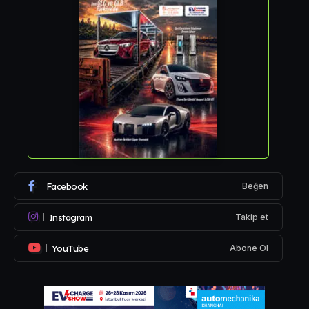
Facebook
Beğen
Instagram
Takip et
YouTube
Abone Ol