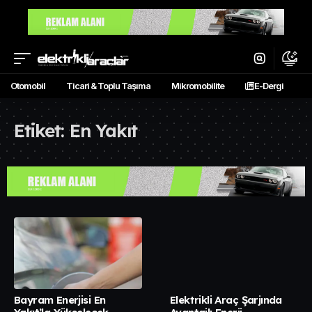
Otomobil
Ticari & Toplu Taşıma
Mikromobilite
E-Dergi
Etiket:
En Yakıt
Bayram Enerjisi En
Elektrikli Araç Şarjında