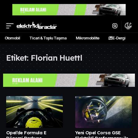
Otomobil
Ticari & Toplu Taşıma
Mikromobilite
E-Dergi
Etiket:
Florian Huettl
Opel’de Formula E
Yeni Opel Corsa GSE