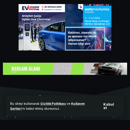
Bu siteyi kullanarak
Gizlilik Politikası
ve
Kullanım
Kabul
et
Şartları
'nı kabul etmiş olursunuz.
Türkiye’nin elektrikli ve hibrit araçlar platformu. Elektrikli Araçlar
Dergisi, mikro mobiliteden elektrikli uçaklara kadar geniş bir
yelpazede güncel içerik, e-dergi arşivi ve uzman görüşleri