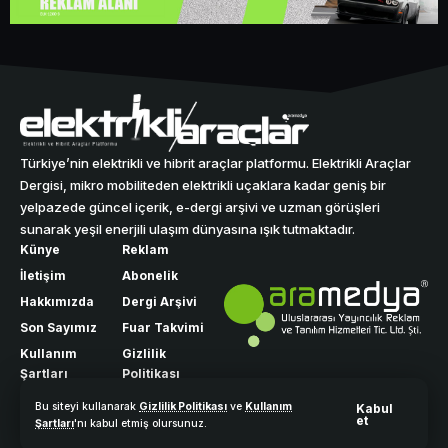
Türkiye’nin elektrikli ve hibrit araçlar platformu. Elektrikli Araçlar
Dergisi, mikro mobiliteden elektrikli uçaklara kadar geniş bir
yelpazede güncel içerik, e-dergi arşivi ve uzman görüşleri
sunarak yeşil enerjili ulaşım dünyasına ışık tutmaktadır.
Künye
Reklam
İletişim
Abonelik
Hakkımızda
Dergi Arşivi
Son Sayımız
Fuar Takvimi
Kullanım
Gizlilik
Şartları
Politikası
Bu siteyi kullanarak
Gizlilik Politikası
ve
Kullanım
Kabul
et
Şartları
'nı kabul etmiş olursunuz.