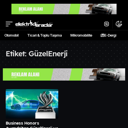
Otomobil
Ticari & Toplu Taşıma
Mikromobilite
E-Dergi
Etiket:
GüzelEnerji
Business Honors