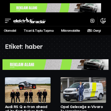
Otomobil
Ticari & Toplu Taşıma
Mikromobilite
E-Dergi
Etiket:
haber
Audi RS Q e-tron ahead
Opel Geleceğe e-Vivaro