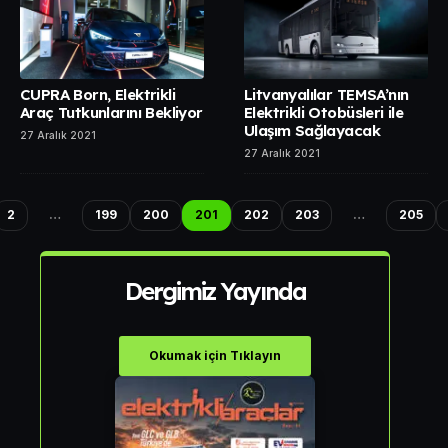
CUPRA Born, Elektrikli
Litvanyalılar TEMSA’nın
Araç Tutkunlarını Bekliyor
Elektrikli Otobüsleri ile
Ulaşım Sağlayacak
27 Aralık 2021
27 Aralık 2021
2
…
199
200
201
202
203
…
205
Dergimiz Yayında
Okumak için Tıklayın