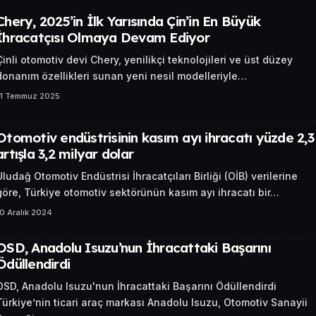
Chery, 2025’in İlk Yarısında Çin’in En Büyük
İhracatçısı Olmaya Devam Ediyor
Çinli otomotiv devi Chery, yenilikçi teknolojileri ve üst düzey
donanım özellikleri sunan yeni nesil modelleriyle…
11 Temmuz 2025
Otomotiv endüstrisinin kasım ayı ihracatı yüzde 2,3
artışla 3,2 milyar dolar
Uludağ Otomotiv Endüstrisi İhracatçıları Birliği (OİB) verilerine
göre, Türkiye otomotiv sektörünün kasım ayı ihracatı bir…
0 Aralık 2024
OSD, Anadolu Isuzu’nun İhracattaki Başarını
Ödüllendirdi
OSD, Anadolu Isuzu'nun İhracattaki Başarını Ödüllendirdi
Türkiye’nin ticari araç markası Anadolu Isuzu, Otomotiv Sanayii