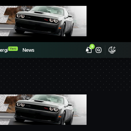
9
Yeni
ergi
News