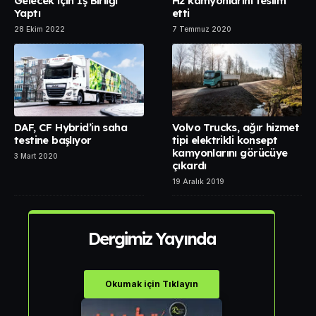
Gelecek için İş Birliği
H2 kamyonlarını teslim
Yaptı
etti
28 Ekim 2022
7 Temmuz 2020
DAF, CF Hybrid’in saha
Volvo Trucks, ağır hizmet
testine başlıyor
tipi elektrikli konsept
kamyonlarını görücüye
3 Mart 2020
çıkardı
19 Aralık 2019
Dergimiz Yayında
Okumak için Tıklayın