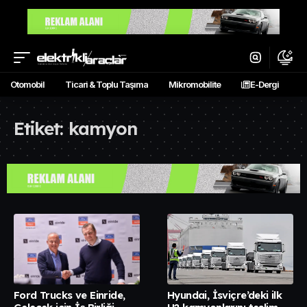
Otomobil
Ticari & Toplu Taşıma
Mikromobilite
E-Dergi
Etiket:
kamyon
Ford Trucks ve Einride,
Hyundai, İsviçre’deki ilk