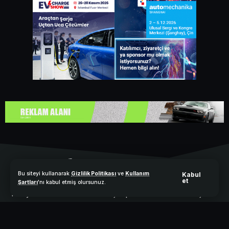
Bu siteyi kullanarak
Gizlilik Politikası
ve
Kullanım
Kabul
et
Şartları
'nı kabul etmiş olursunuz.
Türkiye’nin elektrikli ve hibrit araçlar platformu. Elektrikli Araçlar
Dergisi, mikro mobiliteden elektrikli uçaklara kadar geniş bir
yelpazede güncel içerik, e-dergi arşivi ve uzman görüşleri
sunarak yeşil enerjili ulaşım dünyasına ışık tutmaktadır.