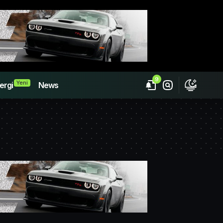
9
Yeni
ergi
News