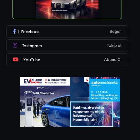
Facebook
Beğen
Instagram
Takip et
YouTube
Abone Ol