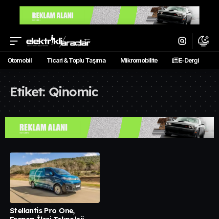
Otomobil
Ticari & Toplu Taşıma
Mikromobilite
E-Dergi
Etiket:
Qinomic
Stellantis Pro One,