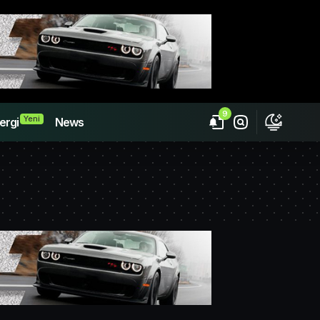
9
Yeni
ergi
News