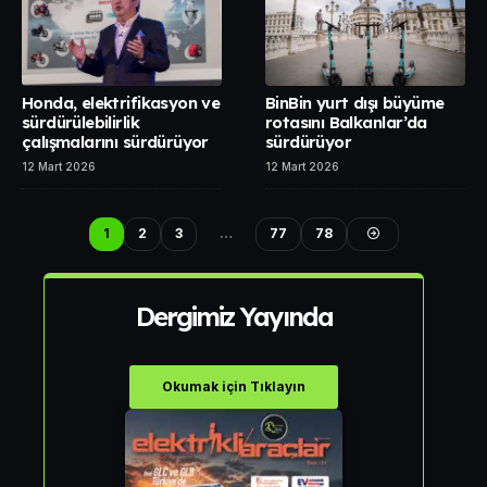
Honda, elektrifikasyon ve
BinBin yurt dışı büyüme
sürdürülebilirlik
rotasını Balkanlar’da
çalışmalarını sürdürüyor
sürdürüyor
12 Mart 2026
12 Mart 2026
1
2
3
…
77
78
Dergimiz Yayında
Okumak için Tıklayın