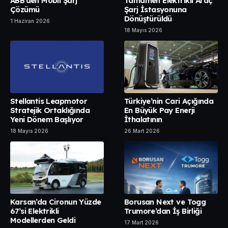
ABB’den Mobil Şarj
Tamamen Elektrikli Araç
Çözümü
Şarj İstasyonuna
Dönüştürüldü
1 Haziran 2026
18 Mayıs 2026
Stellantis Leapmotor
Türkiye’nin Cari Açığında
Stratejik Ortaklığında
En Büyük Pay Enerji
Yeni Dönem Başlıyor
İthalatının
18 Mayıs 2026
26 Mart 2026
Karsan’da Cironun Yüzde
Borusan Next ve Togg
67’si Elektrikli
Trumore’dan İş Birliği
Modellerden Geldi
17 Mart 2026