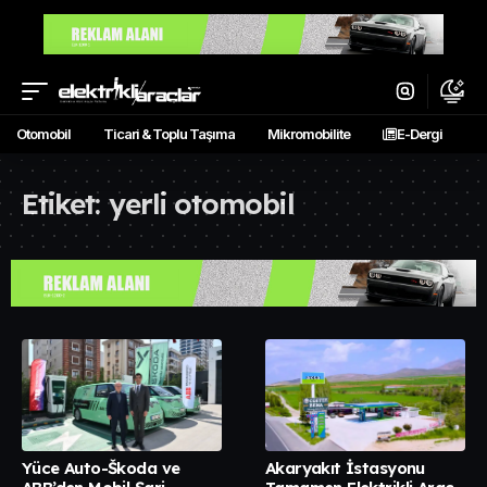
Otomobil
Ticari & Toplu Taşıma
Mikromobilite
E-Dergi
Etiket:
yerli otomobil
Yüce Auto-Škoda ve
Akaryakıt İstasyonu