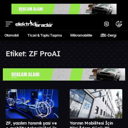
Otomobil
Ticari & Toplu Taşıma
Mikromobilite
E-Dergi
Etiket:
ZF ProAI
ZF, yazılım tanımlı şasi ve
Yarının Mobilitesi İçin