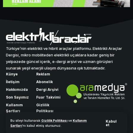
Türkiye’nin elektrikli ve hibrit araçlar platformu. Elektrikli Araçlar
Dergisi, mikro mobiliteden elektrikli uçaklara kadar geniş bir
yelpazede güncel içerik, e-dergi arşivi ve uzman görüşleri
sunarak yeşil enerjili ulaşım dünyasına ışık tutmaktadır.
Künye
Reklam
İletişim
Abonelik
Hakkımızda
Dergi Arşivi
Son Sayımız
Fuar Takvimi
Kullanım
Gizlilik
Şartları
Politikası
Bu siteyi kullanarak
Gizlilik Politikası
ve
Kullanım
Kabul
et
Şartları
'nı kabul etmiş olursunuz.