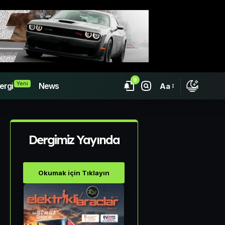
9
Yeni
ergi
News
Aa
Dergimiz Yayında
Okumak için Tıklayın