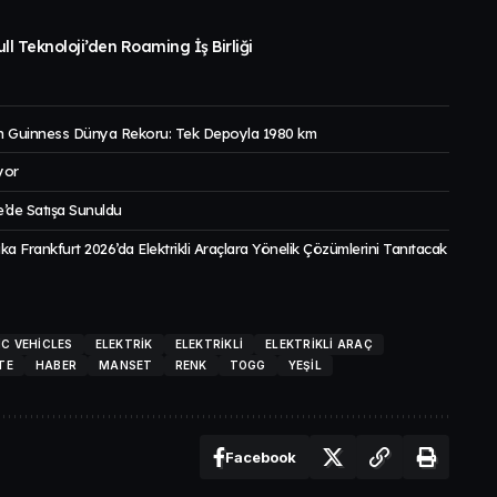
ll Teknoloji’den Roaming İş Birliği
 Guinness Dünya Rekoru: Tek Depoyla 1980 km
yor
’de Satışa Sunuldu
a Frankfurt 2026’da Elektrikli Araçlara Yönelik Çözümlerini Tanıtacak
IC VEHICLES
ELEKTRIK
ELEKTRIKLI
ELEKTRIKLI ARAÇ
TE
HABER
MANSET
RENK
TOGG
YEŞIL
Facebook