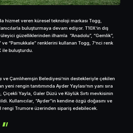
nda hizmet veren küresel teknoloji markası Togg,
llanıcılarla buluşturmaya devam ediyor. T10X’in dış
üleyici güzelliklerinden ilhamla “Anadolu”, “Gemlik”,
” ve “Pamukkale” renklerini kullanan Togg, 7’nci renk
 ile buluşturdu.
ve Çamlıhemşin Belediyesi’nin destekleriyle çekilen
an yeni rengin tanıtımında Ayder Yaylası’nın yanı sıra
e, Çiçekli Yayla, Galer Düzü ve Köylük Sırtı mevkisinin
ldi. Kullanıcılar, “Ayder”in kendine özgü doğasını ve
il rengi Trumore üzerinden sipariş edebilecek.
r