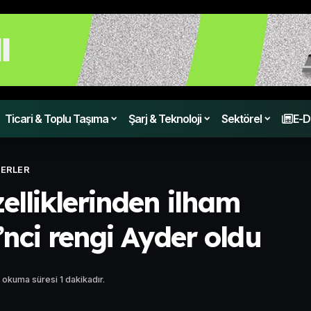
Ticari & Toplu Taşıma
Şarj & Teknoloji
Sektörel
E-D
ERLER
elliklerinden ilham
’nci rengi Ayder oldu
 okuma süresi 1 dakikadır.