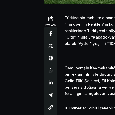
Türkiye’nin mobilite alanı
“Türkiye’nin Renkleri”ni ku
PAYLAŞ
renklerinde Türkiye’nin büy
“Oltu”, “Kula”, “Kapadokya
olarak “Ayder” yeşilini T10X
Çamlıhemşin Kaymakamlığı 
bir reklam filmiyle duyurul
Gelin Tülü Şelalesi, Zil Kal
benzersiz doğasına yer veri
ferahlığını simgeleyen yeş
Bu haberler ilginizi çekebili