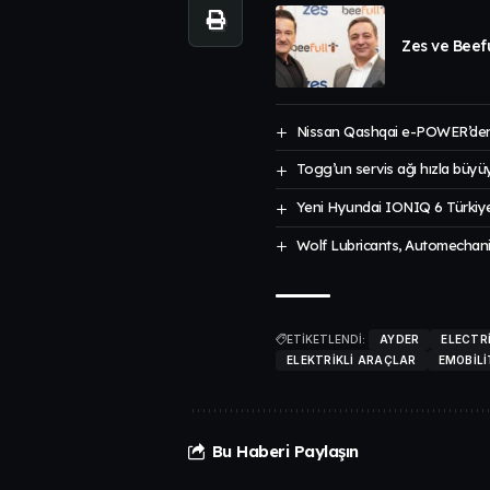
Zes ve Beefu
Nissan Qashqai e-POWER’den
Togg’un servis ağı hızla büyü
Yeni Hyundai IONIQ 6 Türkiye
Wolf Lubricants, Automechanik
ETİKETLENDİ:
AYDER
ELECTR
ELEKTRIKLI ARAÇLAR
EMOBILI
Bu Haberi Paylaşın