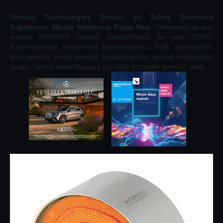
Vitesco Technologies Sensör ve Tahrik Sistemleri
Departmanı Müdür Yardımcısı Klaus Hau
, “Denenmiş ve test
edilmiş EMICAT® ısıtmalı katalizörümüz ile yeni DC/DC
konverterimizin mükemmel kombinasyonu, kritik durumlarda,
yani yanmalı motor yeniden başlatıldığında, gerçek emisyonları
azaltır. Verimli elektrifikasyon için akıllı çözümler gerekir.” dedi.