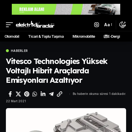
Aa
Otomobil
Ticari & Toplu Taşıma
Mikromobilite
E-Dergi
HABERLER
Vitesco Technologies Yüksek
Voltajlı Hibrit Araçlarda
Emisyonları Azaltıyor
Bu haberin okuma süresi 1 dakikadır.
22 Mart 2021