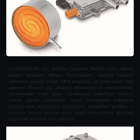
Continental AG Güç Aktarma Organları Bölümü çatısı altında
faaliyet gösteren Vitesco Technologies, elektrikli katalizör
ısıtmasını yüksek voltajlı hibrit araçlarda da kullanılabilir hale
getiriyor. Modern güç aktarma teknolojileri ve elektrifikasyon
çözümlerinin önde gelen uluslararası tedarikçisi Vitesco,
yüksek gerilim sektöründe ısıtma teknolojisini kullanarak
mevcut ürün yelpazesini genişletiyor. Geliştirilen yenilikçi e-
katalizör, önemi giderek artan düşük emisyonlara ulaşmayı
bugünden mümkün hale getiriyor.