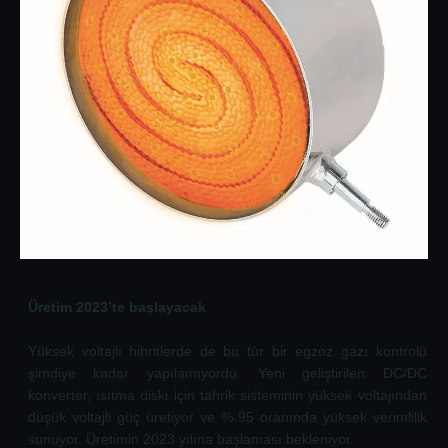
Üretim 2023’te başlayacak
Yüksek voltajlı hibritlerde de bu tür bir egzoz gazı kontrolü
şimdiye kadar yapılamıyordu. Yeni geliştirilen DC/DC
konverter, ısıtma diski için tahrik sisteminin yüksek voltajından
düşük voltajlı güç üretiyor ve % 95 oranında yüksek verimlilik
sunuyor. Üretimin 2023 yılına başlaması bekleniyor.